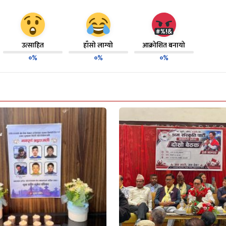
उत्साहित
हाँसो लाग्यो
आक्रोशित बनायो
०%
०%
०%