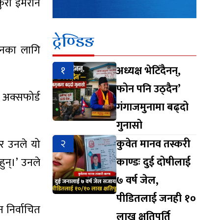
कुरा इमरान
ट्रेण्डिङ
ाचनका लागि
१
अध्यक्ष भेटिँदैनन्,
फोन पनि उठ्दैन’
अक्सफोर्ड
गंगाजमुनामा बढ्दो
गुनासो
२
कुवेत मानव तस्करी
 र उनले यो
काण्डः दुई दोषीलाई
हुन्।’ उनले
७ वर्ष जेल,
पीडितलाई जनही १०
 निर्वाचित
लाख क्षतिपूर्ति