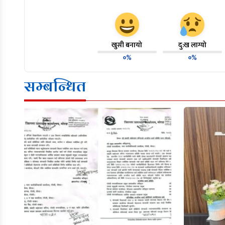
खुसी बनायो
दु:ख लाग्यो
०%
०%
सम्बन्धित