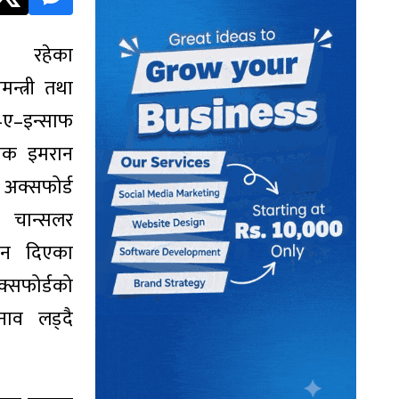
 रहेका
मन्त्री तथा
ए–इन्साफ
ापक इमरान
अक्सफोर्ड
 चान्सलर
दन दिएका
्सफोर्डको
नाव लड्दै