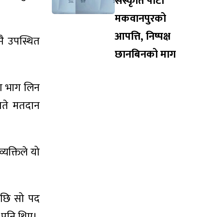
संस्कृति पार्टी
मकवानपुरको
आपत्ति, निष्पक्ष
मै उपस्थित
छानबिनको माग
मा भाग लिन
 गते मतदान
्यक्तिले यो
एपछि सो पद
 पनि थिए।