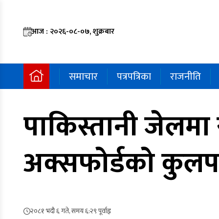
आज : २०२६-०८-०७, शुक्रबार
समाचार
पत्रपत्रिका
राजनीति
पाकिस्तानी जेलमा
अक्सफोर्डको कुलप
२०८१ भदौ ६ गते, समय ६:२९ पूर्वाह्न