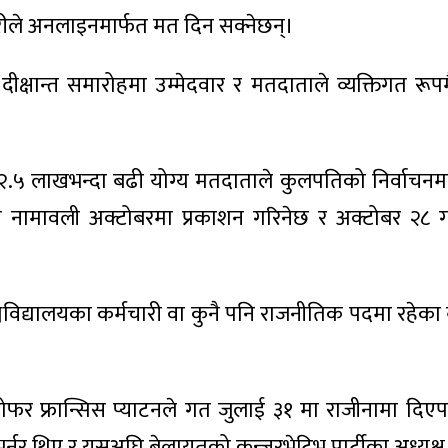
र्मचारीले अनलाइनमार्फत मत दिन सक्नेछन्।
दीक्षान्त समारोहमा उम्मेदवार र मतदाताले व्यक्तिगत रूप
ट २.५ लाखभन्दा बढी योग्य मतदाताले कुलपतिको निर्वाचन
तिम नामावली अक्टोबरमा प्रकाशन गरिनेछ र अक्टोबर २८
श्वविद्यालयका कर्मचारी वा कुनै पनि राजनीतिक पदमा रहेका व
्टोफर फ्रान्सिस प्याटनले गत जुलाई ३१ मा राजीनामा दि
र्नर थिए र यसअघि बेलायतको कन्जरभेटिभ पार्टीका अध्यक्ष