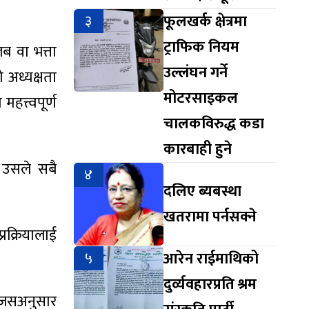
३
फूलखर्क क्षेत्रमा
ट्राफिक नियम
ब वा भत्ता
उल्लंघन गर्ने
ो अध्यक्षता
मोटरसाइकल
महत्त्वपूर्ण
चालकविरुद्ध कडा
कारबाही हुने
, उसले सबै
४
दलिए ब्यबस्था
खतरामा पर्नसक्ने
रक्रियालाई
५
आरेन राईमाथिको
दुर्व्यवहारप्रति श्रम
 जसअनुसार