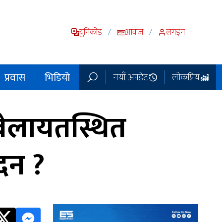
युनिकोड
आवाज
लगइन
/
/
प्रवास
भिडियो
नयाँ अपडेट
लोकप्रिय
बेलायतस्थित
दन ?