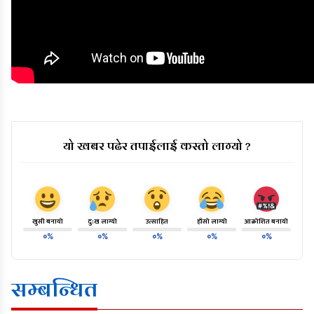
यो खबर पढेर तपाईलाई कस्तो लाग्यो ?
खुसी बनायो
दु:ख लाग्यो
उत्साहित
हाँसो लाग्यो
आक्रोशित बनायो
०%
०%
०%
०%
०%
सम्बन्धित