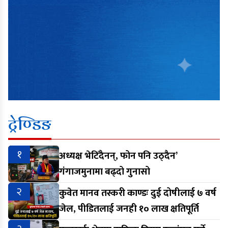
ट्रेण्डिङ
१
अध्यक्ष भेटिँदैनन्, फोन पनि उठ्दैन’
गंगाजमुनामा बढ्दो गुनासो
२
कुवेत मानव तस्करी काण्डः दुई दोषीलाई ७ वर्ष
जेल, पीडितलाई जनही १० लाख क्षतिपूर्ति