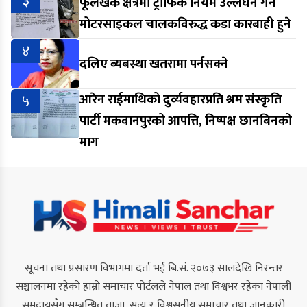
३
फूलखर्क क्षेत्रमा ट्राफिक नियम उल्लंघन गर्ने
मोटरसाइकल चालकविरुद्ध कडा कारबाही हुने
४
दलिए ब्यबस्था खतरामा पर्नसक्ने
५
आरेन राईमाथिको दुर्व्यवहारप्रति श्रम संस्कृति
पार्टी मकवानपुरको आपत्ति, निष्पक्ष छानबिनको
माग
सूचना तथा प्रसारण विभागमा दर्ता भई बि.सं. २०७३ सालदेखि निरन्तर
सञ्चालनमा रहेको हाम्रो समाचार पोर्टलले नेपाल तथा विश्वभर रहेका नेपाली
समुदायसँग सम्बन्धित ताजा, सत्य र विश्वसनीय समाचार तथा जानकारी