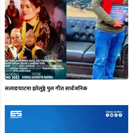
सलाङघाटमा झोलुङ्गे पुल गीत सार्वजनिक