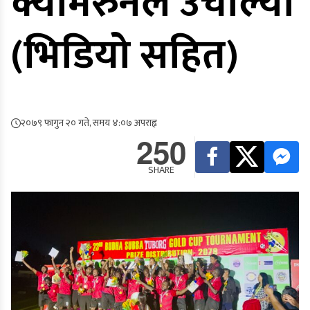
क्यामरुनले उचाल्यो
(भिडियो सहित)
२०७९ फागुन २० गते, समय ४:०७ अपराह्न
250
SHARE