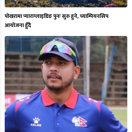
पोखरामा प्याराग्लाइडिङ पुनः सुरु हुने, च्याम्पियनसिप
आयोजना हुँदै