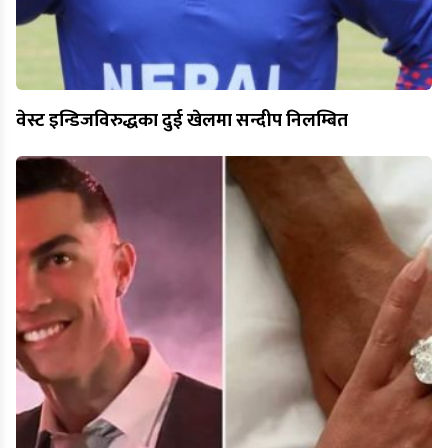
वेस्ट इन्डिजविरुद्धका दुई खेलमा सन्दीप निलम्बित