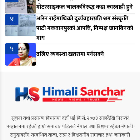
मोटरसाइकल चालकविरुद्ध कडा कारबाही हुने
४
आरेन राईमाथिको दुर्व्यवहारप्रति श्रम संस्कृति
पार्टी मकवानपुरको आपत्ति, निष्पक्ष छानबिनको
माग
५
दलिए ब्यबस्था खतरामा पर्नसक्ने
सूचना तथा प्रसारण विभागमा दर्ता भई बि.सं. २०७३ सालदेखि निरन्तर
सञ्चालनमा रहेको हाम्रो समाचार पोर्टलले नेपाल तथा विश्वभर रहेका नेपाली
समुदायसँग सम्बन्धित ताजा, सत्य र विश्वसनीय समाचार तथा जानकारी