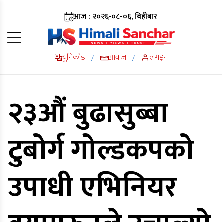
आज : २०२६-०८-०६, बिहीबार
युनिकोड
आवाज
लगइन
/
/
२३औं बुढासुब्बा
टुबोर्ग गोल्डकपको
उपाधी एभिनियर