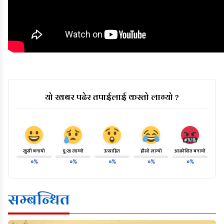
यो खबर पढेर तपाईलाई कस्तो लाग्यो ?
खुसी बनायो
दु:ख लाग्यो
उत्साहित
हाँसो लाग्यो
आक्रोशित बनायो
०%
०%
०%
०%
०%
सम्बन्धित