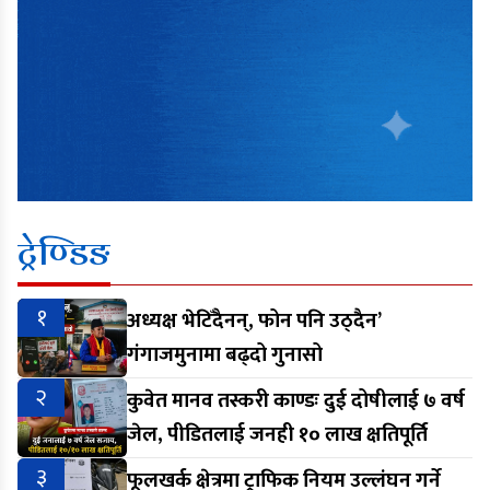
ट्रेण्डिङ
१
अध्यक्ष भेटिँदैनन्, फोन पनि उठ्दैन’
गंगाजमुनामा बढ्दो गुनासो
२
कुवेत मानव तस्करी काण्डः दुई दोषीलाई ७ वर्ष
जेल, पीडितलाई जनही १० लाख क्षतिपूर्ति
३
फूलखर्क क्षेत्रमा ट्राफिक नियम उल्लंघन गर्ने