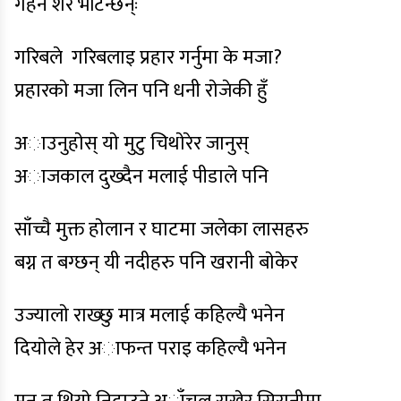
गहन शेर भेटिन्छन्ः
गरिबले गरिबलाइ प्रहार गर्नुमा के मजा?
प्रहारकाे मजा लिन पनि धनी राेजेकी हुँ
अाउनुहाेस् याे मुटु चिथाेरेर जानुस्
अाजकाल दुख्दैन मलाई पीडाले पनि
साँच्चै मुक्त हाेलान र घाटमा जलेका लासहरु
बग्न त बग्छन् यी नदीहरु पनि खरानी बाेकेर
उज्यालाे राख्छु मात्र मलाई कहिल्यै भनेन
दियाेले हेर अाफन्त पराइ कहिल्यै भनेन