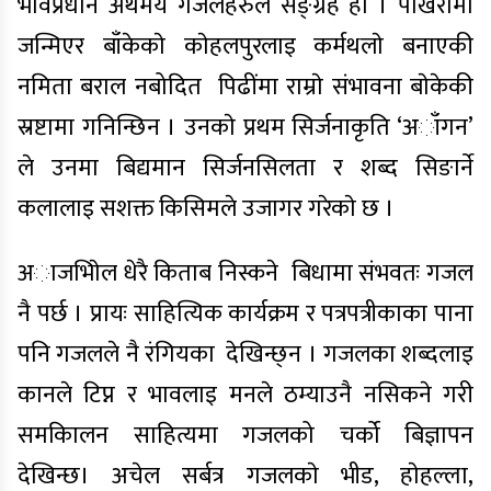
भावप्रधान अर्थमय गजलहरुले सङ्ग्रह हाे । पाेखरामा
जन्मिएर बाँकेकाे काेहलपुरलाइ कर्मथलाे बनाएकी
नमिता बराल नबोदित पिढींमा राम्राे संभावना बाेकेकी
स्रष्टामा गनिन्छिन । उनकाे प्रथम सिर्जनाकृति ‘अाँगन’
ले उनमा बिद्यमान सिर्जनसिलता र शब्द सिङार्ने
कलालाइ सशक्त किसिमले उजागर गरेकाे छ ।
अाजभाेिल धेरै किताब निस्कने बिधामा संभवतः गजल
नै पर्छ । प्रायः साहित्यिक कार्यक्रम र पत्रपत्रीकाका पाना
पनि गजलले नै रंगियका देखिन्छ्न । गजलका शब्दलाइ
कानले टिप्न र भावलाइ मनले ठम्याउनै नसिकने गरी
समकािलन साहित्यमा गजलको चर्को बिज्ञापन
देखिन्छ। अचेल सर्बत्र गजलकाे भीड, हाेहल्ला,