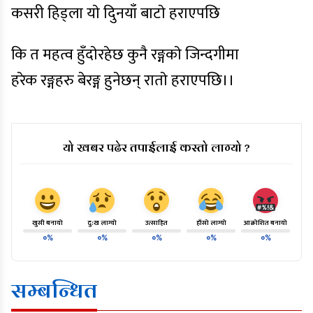
कसरी हिड्ला याे दुिनयाँ बाटाे हराएपछि
कि त महत्व हुँदाेरहेछ कुनै रङ्गकाे जिन्दगीमा
हरेक रङ्गहरु बेरङ्ग हुनेछन् राताे हराएपछि।।
यो खबर पढेर तपाईलाई कस्तो लाग्यो ?
खुसी बनायो
दु:ख लाग्यो
उत्साहित
हाँसो लाग्यो
आक्रोशित बनायो
०%
०%
०%
०%
०%
सम्बन्धित