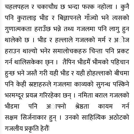
चहलपहल र चकाचाैध छ भन्दा फरक नहाेला । कुनै
पनि कुरालाइ भीड र बिज्ञापनले गाँज्याे भने त्यसकाे
गुणात्मकता हराउँछ भन्ने तथ्य गजलमा पनि लागु हुन
थालेकाे छ । भीड र हल्लाले गजलकाे मर्म र अाेज
हराउन थाल्याे भनेर समालाेचकहरु चिन्ता पनि प्रकट
गर्न थालिसकेका छ्न । तैपिन भीडमैं भीमकाे पहिचान
हुन्छ भने जस्तै गरी यही भीड र यही हाेहल्लाकाे बीचमा
पनि केही स्रष्टाहरुले गजलमा काव्यकाे सुगन्ध पस्किने
भरमग्दूर प्रयत्न गरिरहेका छन् । नमिता बराल गजलकाे
भीडमा पनि अाफ्नाे श्रेष्ठता कायम गर्न
सक्षम सिर्जनाकार हुन् । उनकाे साहित्यिक अठाेटकाे
गजलीय प्रकृति हेराैंः