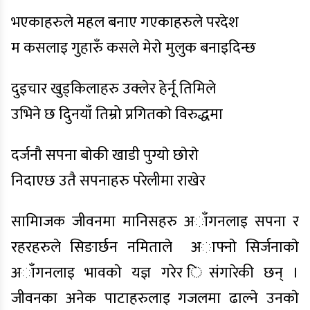
भएकाहरुले महल बनाए गएकाहरुले परदेश
म कसलाइ गुहारुँ कसले मेराे मुलुक बनाइदिन्छ
दुइचार खुड्किलाहरु उक्लेर हेर्नू तिमिले
उभिने छ दुिनयाँ तिम्रो प्रगितकाे विरुद्धमा
दर्जनौ सपना बाेकी खाडी पुग्याे छाेराे
निदाएछ उतै सपनाहरु परेलीमा राखेर
सामािजक जीवनमा मानिसहरु अाँगनलाइ सपना र
रहरहरुले सिङार्छन नमिताले अाफ्नाे सिर्जनाकाे
अाँगनलाइ भावकाे यज्ञ गरेर िसंगारेकी छन् ।
जीवनका अनेक पाटाहरुलाइ गजलमा ढाल्ने उनकाे