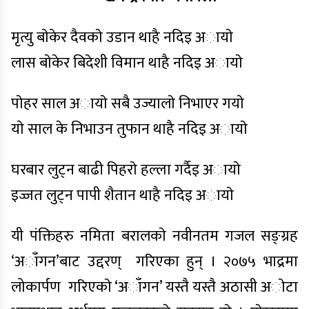
मृत्यु बाेकेर दैवकाे उडान थाहै नदिइ अायाे
लास बाेकेर बिदेशी विमान थाहै नदिइ अायाे
पाेहर साल अायाे सबै उज्यालाे निभाएर गयाे
याे साल के निभाउन तुफान थाहै नदिइ अायाे
घरबार लुट्न बाढी पिहराे हल्ला गर्दैइ अायाे
इज्जत लुट्न पापी शैतान थाहै नदिइ अायाे
यी पंक्तिहरु नमिता बरालकाे नवीनतम गजल सङ्ग्रह
‘अाँगन’बाट उद्दरण् गरिएका हुन् ।
२०७५
भाद्रमा
लोकार्पण गरिएकाे ‘अाँगन’ यस्तै यस्तै अठासी अाेटा