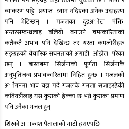
पालना गर्न सङ्ग्रह केही ठाउँमा चुकेकाे छ । भाषा र
व्याकरण पट्टि प्रयाप्त ध्यान नदिएका अनेक उदाहरण
पनि भेटिन्छन् । गजलका दुइअाेटा पंक्ति
अन्तरसम्बन्धलाइ बलियो बनाउने चमत्कारिताकाे
कतैकतै अभाव पनि देखिन्छ तर यस्ता कमजाेरीहरु
सङ्ग्रहकाे वैचारिक सघनताकाे अगाडी ओझेल परेका
छन् । बास्तबमा सिर्जनाकाे पूर्णता सिर्जनाकै
अनुभुतिजन्य प्रभावकारितामा निहित हुन्छ । गजलकाे
अाँगनमा भाव यज्ञ गदै गजलकै गमला सजाइरहेकी
कवियत्रीलाइ यस कुराकाे हेक्का छ भन्ने कुराका प्रमाण
पनि उनैका गजल हुन् ।
शिरकाे अाकाश पैतालाकाे माटाे हराएपछि