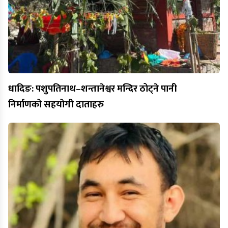
धादिङ: पशुपतिनाथ–शन्तानेश्वर मन्दिर ठोट्ने पानी
निर्माणको सहयोगी दाताहरु