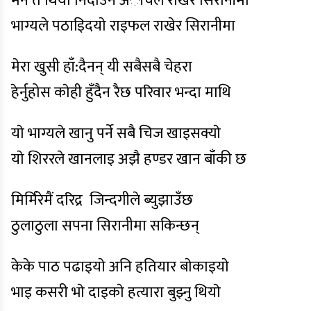
मन त थियाे निदाउने अाँचल राखेर सिरानीमा
भाग्यले पठाइिदयाे राइफल राखेर सिरानीमा
मेरा खुसी हाँ:दैनन् यी सबैसबै चेहरा
हेर्नुहोस काेही हुँदैन रैछ परिवार भन्दा माथि
याे भाग्यले खानु पर्ने सबै चिज खाइसक्याे
याे शिररले खानलाइ अझै हण्डर खान बाँकी छ
मिर्मिरेमैं दरिद्र जिन्दगीले ब्युझाउँछ
ठुलाठुला सपना सिरानीमा सकिन्छन्
केके पाठ पढाइयाे अनि हतियार बाेकाइयाे
भाइ कसरी भाे दाइकाे हत्यारा बुझ्नु थियाे