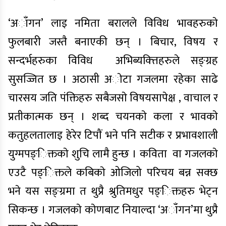
‘अाँगन’ लाइ नमिता बरालले विविध भावहरुकाे
फुलबारी जस्तै बनाएकी छन् । बिचार, विषय र
सन्दर्भहरुका विविध अभिब्यक्त्तिहरुले सङ्ग्रह
सुसज्जित छ । अठासी अाेटा गजलमा रहेका साढे
चारसय जति पंक्तिहरु सबैजसाे विषयसापेक्ष , वाचाल र
प्रतीकात्मक छन् । शब्द चयनकाे कला र भावकाे
कतुहलतालाइ हेरेर टिपाैं भने पनि सटीक र प्रभावशाली
युग्मपङ्िक्तकाे शुचि लामै हुन्छ । कविता वा गजलकाे
एउटै पङ्िक्तले कबिकाे ओजिलो परिचय बन्न सक्छ
भने यस सङ्ग्रमा त थुप्रै श्रुतिमधुर पङ्िक्तहरु भेट्न
सिकन्छ । गजलकाे काेणबाट नियाल्दा ‘अाँगन’मा थुप्रै