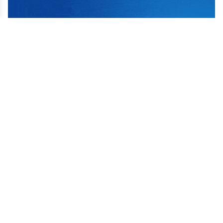
ट्रेण्डिङ
१
अध्यक्ष भेटिँदैनन्, फोन पनि उठ्दैन’
गंगाजमुनामा बढ्दो गुनासो
२
कुवेत मानव तस्करी काण्डः दुई दोषीलाई ७ वर्ष
जेल, पीडितलाई जनही १० लाख क्षतिपूर्ति
३
फूलखर्क क्षेत्रमा ट्राफिक नियम उल्लंघन गर्ने
मोटरसाइकल चालकविरुद्ध कडा कारबाही हुने