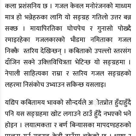
कला प्रशंसनिय छ । गजल केवल मनाेरंजनकाे माध्यम
मात्र हाे भन्नेहरुका लागि याे सङ्ग्रह गतिलो उत्तर बन्न
सक्छ । मायापिरतिका घाेचपेच र गुनासाे पाेख्दै
रमाइरहेका गजलकारकाे भीडमा नमिताका गजल
निक्कै स्तरिय देखिन्छन् । कबिताको उपल्लाे स्तरसंग
दाँजिन सक्ने उक्त्तिविचित्रता भेटिन्छ याे सङ्ग्रहमा ।
नेपाली साहित्यका राम्रा र स्तरिय गजल सङ्ग्रहकाे
लहरमा निसंकोच उभ्याउन सकिन्छ यसलाइ।
यद्यिप कबितामय भावकाे सौन्दर्यले अाेतप्राेत हुँदाहुँदै
पनि यस सङ्ग्रहमा खाेट लगाउने ठाउँ हुँदै नभएकाे भने
हाेइन । लयात्मकता र बर्ण बिन्यासका मापदण्डहरुकाे