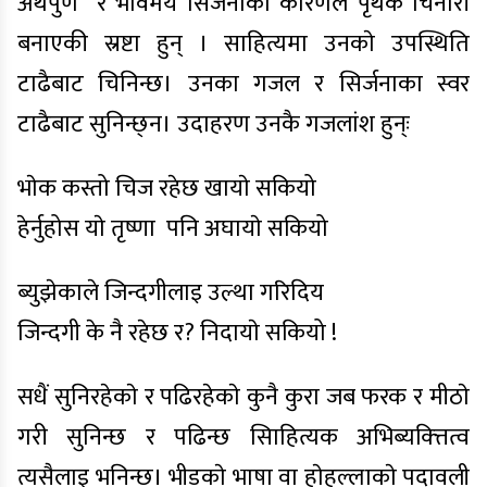
अर्थपुर्ण र भावमय सिर्जनाका कारणले पृथक चिनारी
बनाएकी स्रष्टा हुन् । साहित्यमा उनकाे उपस्थिति
टाढैबाट चिनिन्छ। उनका गजल र सिर्जनाका स्वर
टाढैबाट सुनिन्छ्न। उदाहरण उनकै गजलांश हुन्ः
भाेक कस्तो चिज रहेछ खायाे सकियो
हेर्नुहोस याे तृष्णा पनि अघायाे सकियो
ब्युझेकाले जिन्दगीलाइ उल्था गरिदिय
जिन्दगी के नै रहेछ र? निदायाे सकियो !
सधैं सुनिरहेकाे र पढिरहेकाे कुनै कुरा जब फरक र मीठाे
गरी सुनिन्छ र पढिन्छ सािहित्यक अभिब्यक्त्तित्व
त्यसैलाइ भनिन्छ। भीडकाे भाषा वा हाेहल्लाकाे पदावली