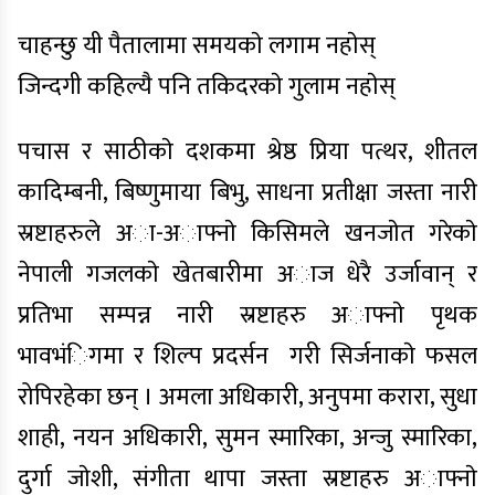
चाहन्छु यी पैतालामा समयकाे लगाम नहाेस्
जिन्दगी कहिल्यै पनि तकिदरकाे गुलाम नहाेस्
पचास र साठीकाे दशकमा श्रेष्ठ प्रिया पत्थर, शीतल
कादिम्बनी, बिष्णुमाया बिभु, साधना प्रतीक्षा जस्ता नारी
स्रष्टाहरुले अा-अाफ्नाे किसिमले खनजाेत गरेकाे
नेपाली गजलकाे खेतबारीमा अाज धेरै उर्जावान् र
प्रतिभा सम्पन्न नारी स्रष्टाहरु अाफ्नाे पृथक
भावभंिगमा र शिल्प प्रदर्सन गरी सिर्जनाकाे फसल
रोपिरहेका छन् । अमला अधिकारी, अनुपमा करारा, सुधा
शाही, नयन अधिकारी, सुमन स्मारिका, अन्जु स्मारिका,
दुर्गा जाेशी, संगीता थापा जस्ता स्रष्टाहरु अाफ्नाे