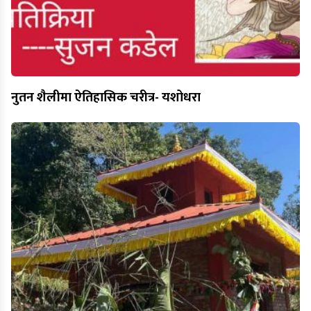
नुतन शैलीमा ऐतिहासिक चरीत्र- यशोधरा