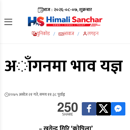
आज : २०२६-०८-०७, शुक्रबार
युनिकोड
आवाज
लगइन
/
/
अाँगनमा भाव यज्ञ
२०७५ असोज २१ गते, समय ११:३८ पूर्वाह्न
250
SHARE
– खगेन्द्र गिरि ‘कोपिला’