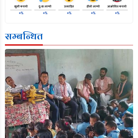
खुसी बनायो
दु:ख लाग्यो
उत्साहित
हाँसो लाग्यो
आक्रोशित बनायो
०%
०%
०%
०%
०%
सम्बन्धित