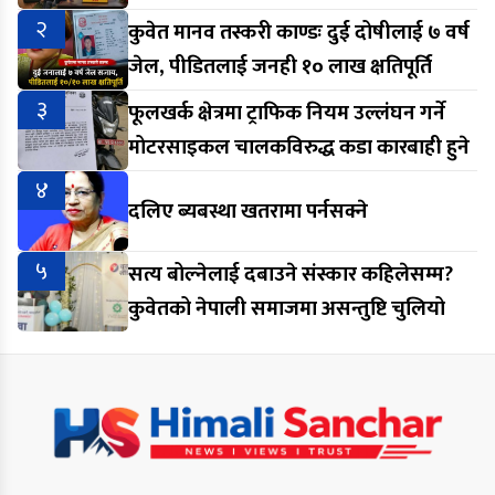
२
कुवेत मानव तस्करी काण्डः दुई दोषीलाई ७ वर्ष
जेल, पीडितलाई जनही १० लाख क्षतिपूर्ति
३
फूलखर्क क्षेत्रमा ट्राफिक नियम उल्लंघन गर्ने
मोटरसाइकल चालकविरुद्ध कडा कारबाही हुने
४
दलिए ब्यबस्था खतरामा पर्नसक्ने
५
सत्य बोल्नेलाई दबाउने संस्कार कहिलेसम्म?
कुवेतको नेपाली समाजमा असन्तुष्टि चुलियो