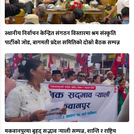
स्थानीय निर्वाचन केन्द्रित संगठन विस्तारमा श्रम संस्कृति
पार्टीको जोड, बागमती प्रदेश समितिको दोस्रो बैठक सम्पन्न
मकवानपुरमा बृहद् सद्भाव र्‍याली सम्पन्न, शान्ति र राष्ट्रिय