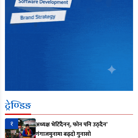
ट्रेण्डिङ
१
अध्यक्ष भेटिँदैनन्, फोन पनि उठ्दैन’
गंगाजमुनामा बढ्दो गुनासो