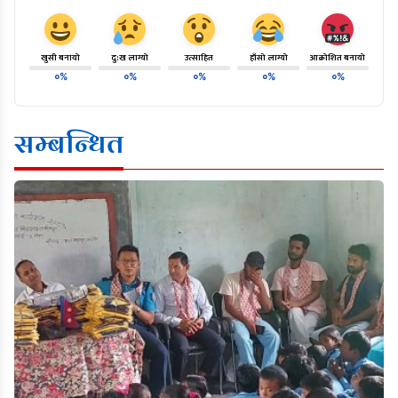
खुसी बनायो
दु:ख लाग्यो
उत्साहित
हाँसो लाग्यो
आक्रोशित बनायो
०%
०%
०%
०%
०%
सम्बन्धित