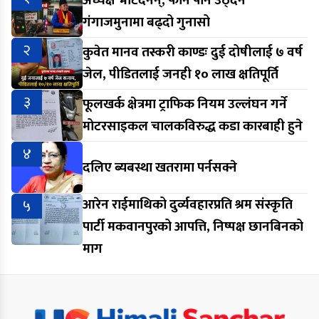
अध्यक्ष भेटिँदैनन्, फोन पनि उठ्दैन’
गंगाजमुनामा बढ्दो गुनासो
२
कुवेत मानव तस्करी काण्डः दुई दोषीलाई ७ वर्ष
जेल, पीडितलाई जनही १० लाख क्षतिपूर्ति
३
फूलखर्क क्षेत्रमा ट्राफिक नियम उल्लंघन गर्ने
मोटरसाइकल चालकविरुद्ध कडा कारबाही हुने
४
दलिए ब्यबस्था खतरामा पर्नसक्ने
५
आरेन राईमाथिको दुर्व्यवहारप्रति श्रम संस्कृति
पार्टी मकवानपुरको आपत्ति, निष्पक्ष छानबिनको
माग