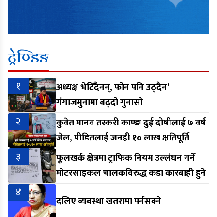
ट्रेण्डिङ
१
अध्यक्ष भेटिँदैनन्, फोन पनि उठ्दैन’
गंगाजमुनामा बढ्दो गुनासो
२
कुवेत मानव तस्करी काण्डः दुई दोषीलाई ७ वर्ष
जेल, पीडितलाई जनही १० लाख क्षतिपूर्ति
३
फूलखर्क क्षेत्रमा ट्राफिक नियम उल्लंघन गर्ने
मोटरसाइकल चालकविरुद्ध कडा कारबाही हुने
४
दलिए ब्यबस्था खतरामा पर्नसक्ने