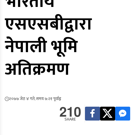
भारतीय
एसएसबीद्वारा
नेपाली भूमि
अतिक्रमण
२०७७ जेठ ४ गते, समय ७:२१ पूर्वाह्न
210
SHARE