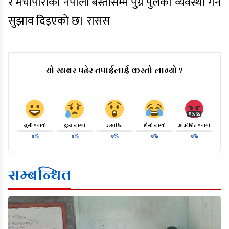
र मेचीपारीको नेपाली बस्तीसम्म पुग्न पुलको व्यवस्था गर्न
सुझाव दिइएको छ। रासस
यो खबर पढेर तपाईलाई कस्तो लाग्यो ?
खुसी बनायो
दु:ख लाग्यो
उत्साहित
हाँसो लाग्यो
आक्रोशित बनायो
०%
०%
०%
०%
०%
सम्बन्धित