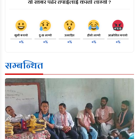
यो खबर पढेर तपाईलाई कस्तो लाग्यो ?
खुसी बनायो
दु:ख लाग्यो
उत्साहित
हाँसो लाग्यो
आक्रोशित बनायो
०%
०%
०%
०%
०%
सम्बन्धित