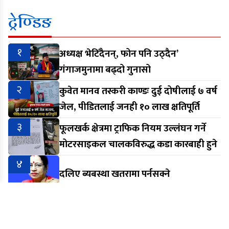
ट्रेण्डिङ
१
अध्यक्ष भेटिँदैनन्, फोन पनि उठ्दैन’
गंगाजमुनामा बढ्दो गुनासो
२
कुवेत मानव तस्करी काण्डः दुई दोषीलाई ७ वर्ष
जेल, पीडितलाई जनही १० लाख क्षतिपूर्ति
३
फूलखर्क क्षेत्रमा ट्राफिक नियम उल्लंघन गर्ने
मोटरसाइकल चालकविरुद्ध कडा कारबाही हुने
४
दलिए ब्यबस्था खतरामा पर्नसक्ने
५
आरेन राईमाथिको दुर्व्यवहारप्रति श्रम संस्कृति
पार्टी मकवानपुरको आपत्ति, निष्पक्ष छानबिनको