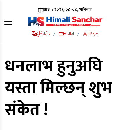
आज : २०२६-०८-०८, शनिबार
युनिकोड
आवाज
लगइन
/
/
धनलाभ हुनुअघि
यस्ता मिल्छन् शुभ
संकेत !