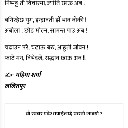
निष्पट्ट ती विचारमा,ज्योति छाऊ अब !
बगिरहेछ युग, इन्द्रावती झैँ भाव बोकी !
अबोला ! छोड मोल्न, सामन्त पाउ अब !
चढाउन परे, चढाऊ बरु, आहुती जीवन !
फाटे मन, विभेदले, सद्भाव छाऊ अब !!
✍️-
महिमा शर्मा
ललितपुर
यो खबर पढेर तपाईलाई कस्तो लाग्यो ?