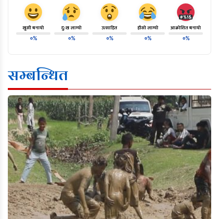
खुसी बनायो
दु:ख लाग्यो
उत्साहित
हाँसो लाग्यो
आक्रोशित बनायो
०%
०%
०%
०%
०%
सम्बन्धित