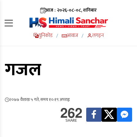
आज : २०२६-०८-०८, शनिबार
युनिकोड
आवाज
लगइन
/
/
गजल
२०७७ वैशाख ५ गते, समय १०:१९ अपराह्न
262
SHARE