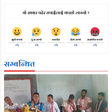
यो खबर पढेर तपाईलाई कस्तो लाग्यो ?
खुसी बनायो
दु:ख लाग्यो
उत्साहित
हाँसो लाग्यो
आक्रोशित बनायो
०%
०%
०%
०%
०%
सम्बन्धित