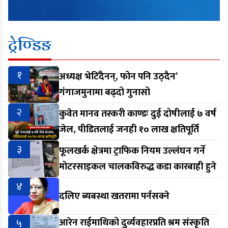
ट्रेण्डिङ
१
अध्यक्ष भेटिँदैनन्, फोन पनि उठ्दैन’
गंगाजमुनामा बढ्दो गुनासो
२
कुवेत मानव तस्करी काण्डः दुई दोषीलाई ७ वर्ष
जेल, पीडितलाई जनही १० लाख क्षतिपूर्ति
३
फूलखर्क क्षेत्रमा ट्राफिक नियम उल्लंघन गर्ने
मोटरसाइकल चालकविरुद्ध कडा कारबाही हुने
४
दलिए ब्यबस्था खतरामा पर्नसक्ने
५
आरेन राईमाथिको दुर्व्यवहारप्रति श्रम संस्कृति