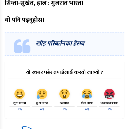
सिम्ता-सुर्खेत, हाल : गुजरात भारत।
यो पनि पढ्नुहोस।
खोइ परिबर्तनका हेरम्ब
यो खबर पढेर तपाईलाई कस्तो लाग्यो ?
खुसी बनायो
दु:ख लाग्यो
उत्साहित
हाँसो लाग्यो
आक्रोशित बनायो
०%
०%
०%
०%
०%