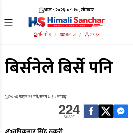
आज : २०२६-०८-१०, सोमबार
युनिकोड
आवाज
लगइन
/
/
बिर्सनेले बिर्से पनि
२०७६ फागुन २१ गते, समय ७:३५ अपराह्न
224
SHARE
✍️तपिकुमार सिंह ठकुरी