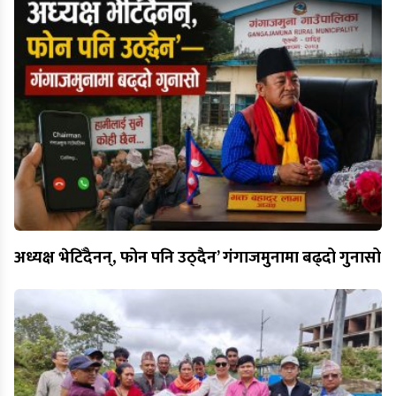
अध्यक्ष भेटिँदैनन्, फोन पनि उठ्दैन’ गंगाजमुनामा बढ्दो गुनासो