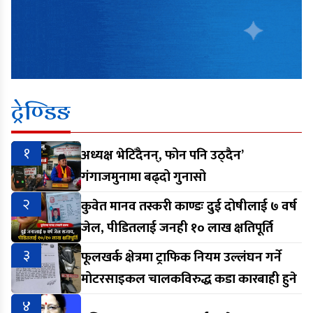
ट्रेण्डिङ
१
अध्यक्ष भेटिँदैनन्, फोन पनि उठ्दैन’
गंगाजमुनामा बढ्दो गुनासो
२
कुवेत मानव तस्करी काण्डः दुई दोषीलाई ७ वर्ष
जेल, पीडितलाई जनही १० लाख क्षतिपूर्ति
३
फूलखर्क क्षेत्रमा ट्राफिक नियम उल्लंघन गर्ने
मोटरसाइकल चालकविरुद्ध कडा कारबाही हुने
४