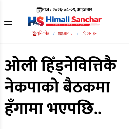
आज : २०२६-०८-०९, आइतबार
युनिकोड
आवाज
लगइन
/
/
ओली हिँड्नेवित्तिकै
नेकपाको बैठकमा
हँगामा भएपछि..