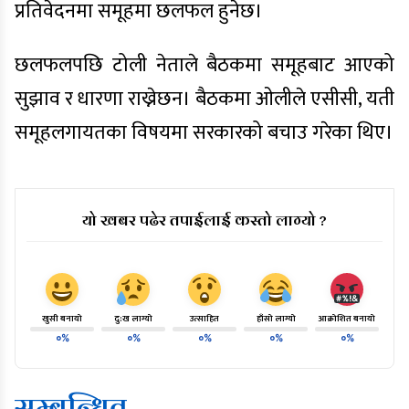
प्रतिवेदनमा समूहमा छलफल हुनेछ।
छलफलपछि टोली नेताले बैठकमा समूहबाट आएको
सुझाव र धारणा राख्नेछन। बैठकमा ओलीले एसीसी, यती
समूहलगायतका विषयमा सरकारको बचाउ गरेका थिए।
यो खबर पढेर तपाईलाई कस्तो लाग्यो ?
खुसी बनायो
दु:ख लाग्यो
उत्साहित
हाँसो लाग्यो
आक्रोशित बनायो
०%
०%
०%
०%
०%
सम्बन्धित