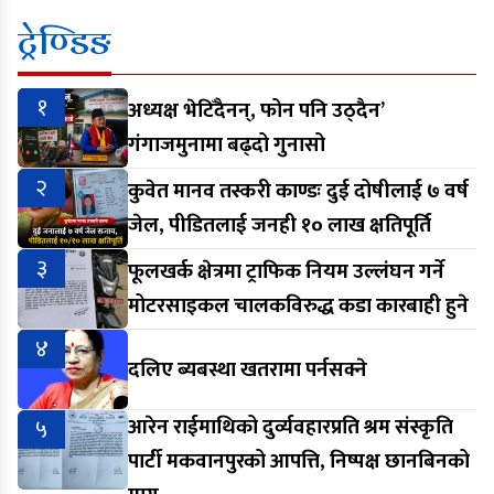
ट्रेण्डिङ
१
अध्यक्ष भेटिँदैनन्, फोन पनि उठ्दैन’
गंगाजमुनामा बढ्दो गुनासो
२
कुवेत मानव तस्करी काण्डः दुई दोषीलाई ७ वर्ष
जेल, पीडितलाई जनही १० लाख क्षतिपूर्ति
३
फूलखर्क क्षेत्रमा ट्राफिक नियम उल्लंघन गर्ने
मोटरसाइकल चालकविरुद्ध कडा कारबाही हुने
४
दलिए ब्यबस्था खतरामा पर्नसक्ने
५
आरेन राईमाथिको दुर्व्यवहारप्रति श्रम संस्कृति
पार्टी मकवानपुरको आपत्ति, निष्पक्ष छानबिनको