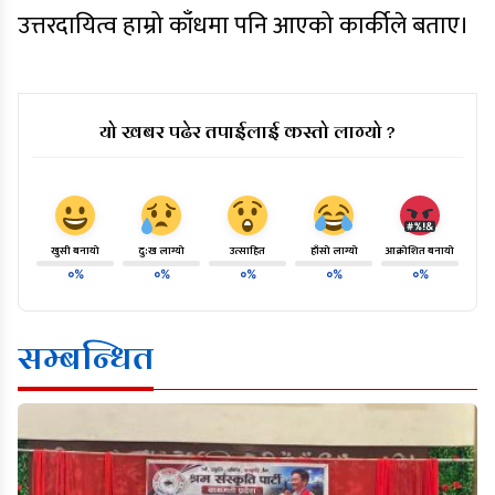
उत्तरदायित्व हाम्रो काँधमा पनि आएको कार्कीले बताए।
यो खबर पढेर तपाईलाई कस्तो लाग्यो ?
खुसी बनायो
दु:ख लाग्यो
उत्साहित
हाँसो लाग्यो
आक्रोशित बनायो
०%
०%
०%
०%
०%
सम्बन्धित