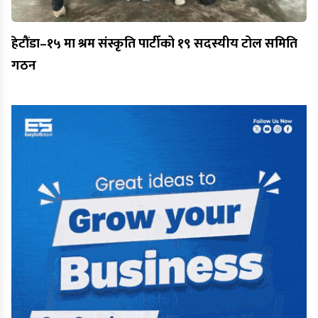
हेटौंडा–१५ मा श्रम संस्कृति पार्टीको १९ सदस्यीय टोल समिति
गठन