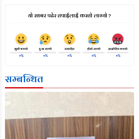
यो खबर पढेर तपाईलाई कस्तो लाग्यो ?
खुसी बनायो
दु:ख लाग्यो
उत्साहित
हाँसो लाग्यो
आक्रोशित बनायो
०%
०%
०%
०%
०%
सम्बन्धित