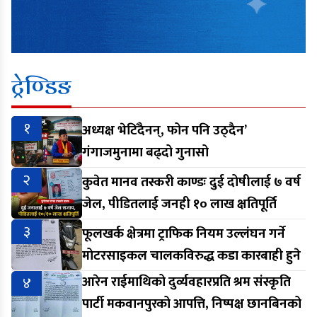
ट्रेण्डिङ
१
अध्यक्ष भेटिँदैनन्, फोन पनि उठ्दैन’
गंगाजमुनामा बढ्दो गुनासो
२
कुवेत मानव तस्करी काण्डः दुई दोषीलाई ७ वर्ष
जेल, पीडितलाई जनही १० लाख क्षतिपूर्ति
३
फूलखर्क क्षेत्रमा ट्राफिक नियम उल्लंघन गर्ने
मोटरसाइकल चालकविरुद्ध कडा कारबाही हुने
४
आरेन राईमाथिको दुर्व्यवहारप्रति श्रम संस्कृति
पार्टी मकवानपुरको आपत्ति, निष्पक्ष छानबिनको