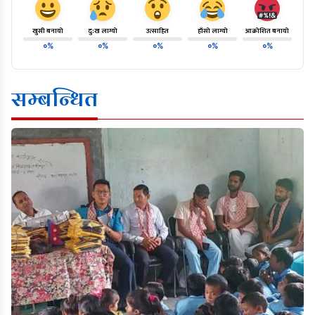
खुसी बनायो
दु:ख लाग्यो
उत्साहित
हाँसो लाग्यो
आक्रोशित बनायो
०%
०%
०%
०%
०%
सम्बन्धित