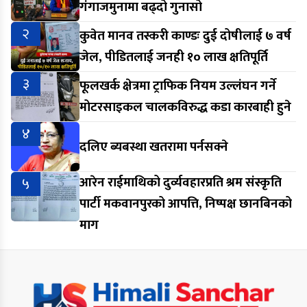
गंगाजमुनामा बढ्दो गुनासो
२
कुवेत मानव तस्करी काण्डः दुई दोषीलाई ७ वर्ष
जेल, पीडितलाई जनही १० लाख क्षतिपूर्ति
३
फूलखर्क क्षेत्रमा ट्राफिक नियम उल्लंघन गर्ने
मोटरसाइकल चालकविरुद्ध कडा कारबाही हुने
४
दलिए ब्यबस्था खतरामा पर्नसक्ने
५
आरेन राईमाथिको दुर्व्यवहारप्रति श्रम संस्कृति
पार्टी मकवानपुरको आपत्ति, निष्पक्ष छानबिनको
माग