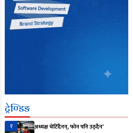
ट्रेण्डिङ
१
अध्यक्ष भेटिँदैनन्, फोन पनि उठ्दैन’