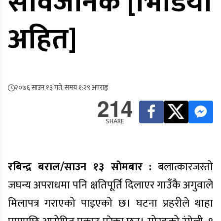
सार्वजनिक [भिडियो
अहित]
२०७६ साउन १३ गते, समय १:२९ अपराह्न
214
SHARE
रबिन्द्र बराल/साउन १३ साेमबार :
बलात्कारजस्तो
जघन्य अपराधमा पनि क्षतिपूर्ति दिलाएर गाउँकै अगुवाले
मिलापत्र गराएको पाइएको छ। घटना प्रहरीले थाहा