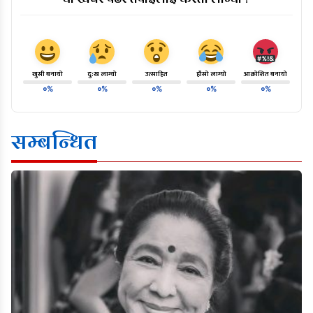
खुसी बनायो
दु:ख लाग्यो
उत्साहित
हाँसो लाग्यो
आक्रोशित बनायो
०%
०%
०%
०%
०%
सम्बन्धित