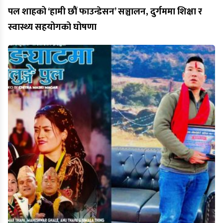
पल शाहको ‘हामी छौं फाउन्डेसन’ सञ्चालन, दुर्गममा शिक्षा र
स्वास्थ्य सहयोगको घोषणा