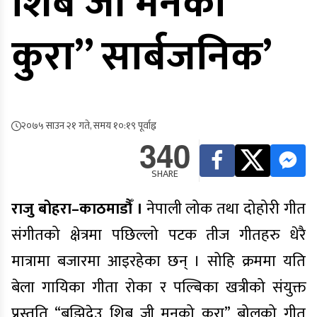
शिब जी मनको
कुरा” सार्बजनिक’
२०७५ साउन २१ गते, समय १०:१९ पूर्वाह्न
340
SHARE
राजु बोहरा–काठमाडौँ ।
नेपाली लोक तथा दोहोरी गीत
संगीतको क्षेत्रमा पछिल्लो पटक तीज गीतहरु धेरै
मात्रामा बजारमा आइरहेका छन् । सोहि क्रममा यति
बेला गायिका गीता रोका र पल्बिका खत्रीको संयुक्त
प्रस्तुति “बुझिदेउ शिब जी मनको कुरा” बोलको गीत