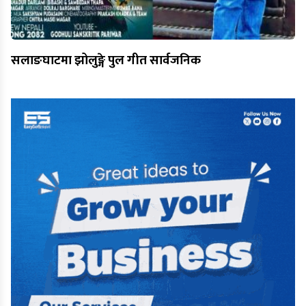
सलाङघाटमा झोलुङ्गे पुल गीत सार्वजनिक