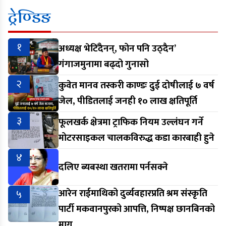
ट्रेण्डिङ
१
अध्यक्ष भेटिँदैनन्, फोन पनि उठ्दैन’
गंगाजमुनामा बढ्दो गुनासो
२
कुवेत मानव तस्करी काण्डः दुई दोषीलाई ७ वर्ष
जेल, पीडितलाई जनही १० लाख क्षतिपूर्ति
३
फूलखर्क क्षेत्रमा ट्राफिक नियम उल्लंघन गर्ने
मोटरसाइकल चालकविरुद्ध कडा कारबाही हुने
४
दलिए ब्यबस्था खतरामा पर्नसक्ने
५
आरेन राईमाथिको दुर्व्यवहारप्रति श्रम संस्कृति
पार्टी मकवानपुरको आपत्ति, निष्पक्ष छानबिनको
माग