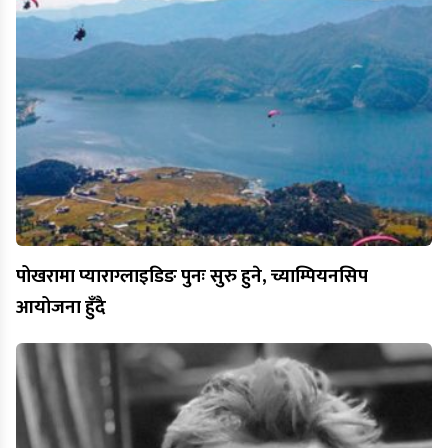
पोखरामा प्याराग्लाइडिङ पुनः सुरु हुने, च्याम्पियनसिप
आयोजना हुँदै