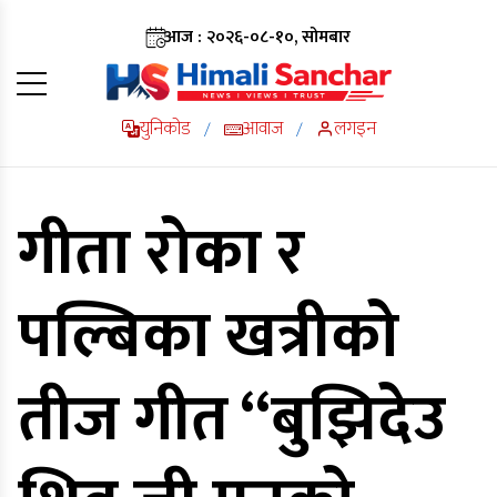
आज : २०२६-०८-१०, सोमबार
युनिकोड
आवाज
लगइन
/
/
गीता रोका र
पल्बिका खत्रीको
तीज गीत “बुझिदेउ