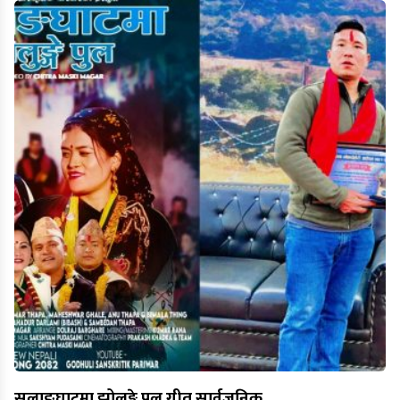
सलाङघाटमा झोलुङ्गे पुल गीत सार्वजनिक