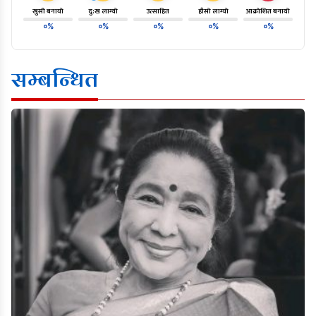
खुसी बनायो
दु:ख लाग्यो
उत्साहित
हाँसो लाग्यो
आक्रोशित बनायो
०%
०%
०%
०%
०%
सम्बन्धित