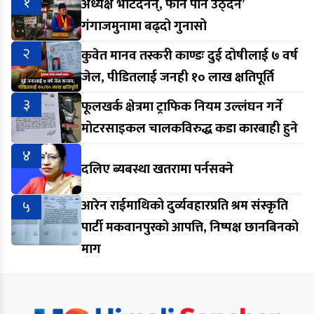
१
अध्यक्ष भेटिँदैनन्, फोन पनि उठ्दैन’
गंगाजमुनामा बढ्दो गुनासो
२
कुवेत मानव तस्करी काण्डः दुई दोषीलाई ७ वर्ष
जेल, पीडितलाई जनही १० लाख क्षतिपूर्ति
३
फूलखर्क क्षेत्रमा ट्राफिक नियम उल्लंघन गर्ने
मोटरसाइकल चालकविरुद्ध कडा कारबाही हुने
४
दलिए ब्यबस्था खतरामा पर्नसक्ने
५
आरेन राईमाथिको दुर्व्यवहारप्रति श्रम संस्कृति
पार्टी मकवानपुरको आपत्ति, निष्पक्ष छानबिनको
माग