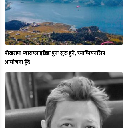
पोखरामा प्याराग्लाइडिङ पुनः सुरु हुने, च्याम्पियनसिप
आयोजना हुँदै