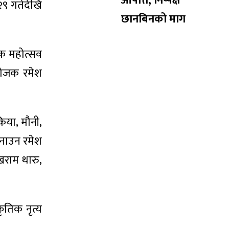
आपत्ति, निष्पक्ष
२९ गतेदेखि
छानबिनको माग
टक महोत्सव
ंयोजक रमेश
िया, मौनी,
बनाउन रमेश
राम थारु,
ृतिक नृत्य