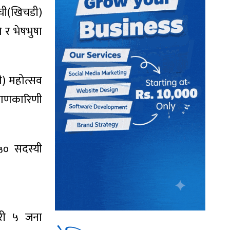
घी(खिचडी)
 र भेषभुषा
ी) महोत्सव
्याणकारिणी
५० सदस्यी
री ५ जना