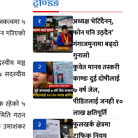
ट्रेण्डिङ
१
अध्यक्ष भेटिँदैनन्,
जकत्वमा ५
फोन पनि उठ्दैन’
यन गरिएको
गंगाजमुनामा बढ्दो
गुनासो
स्यीय मञ्च
२
कुवेत मानव तस्करी
 ७ सदस्यीय
काण्डः दुई दोषीलाई
७ वर्ष जेल,
पीडितलाई जनही १०
जक रहेको ५
लाख क्षतिपूर्ति
समिति गठन
३
फूलखर्क क्षेत्रमा
क उमाशंकर
ट्राफिक नियम