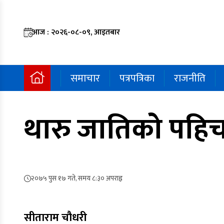
आज : २०२६-०८-०९, आइतबार
समाचार
पत्रपत्रिका
राजनीति
थारु जातिको पहिच
२०७५ पुस १७ गते, समय ८:३० अपराह्न
सीताराम चौधरी