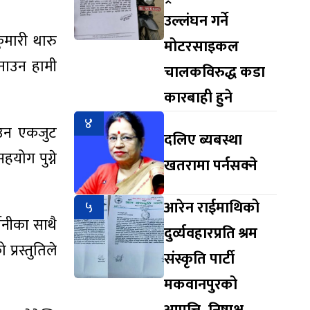
उल्लंघन गर्ने
ुमारी थारु
मोटरसाइकल
नाउन हामी
चालकविरुद्ध कडा
कारबाही हुने
४
ाउन एकजुट
दलिए ब्यबस्था
हयोग पुग्ने
खतरामा पर्नसक्ने
५
आरेन राईमाथिको
शनीका साथै
दुर्व्यवहारप्रति श्रम
प्रस्तुतिले
संस्कृति पार्टी
मकवानपुरको