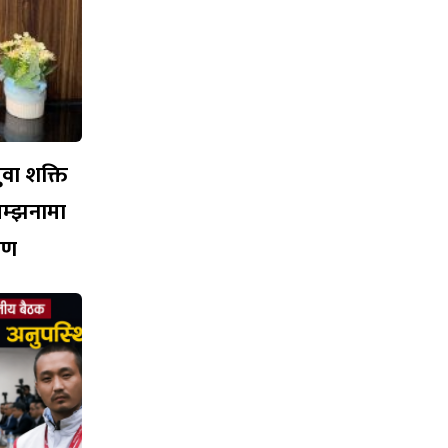
युवा शक्ति
सम्झनामा
ारण