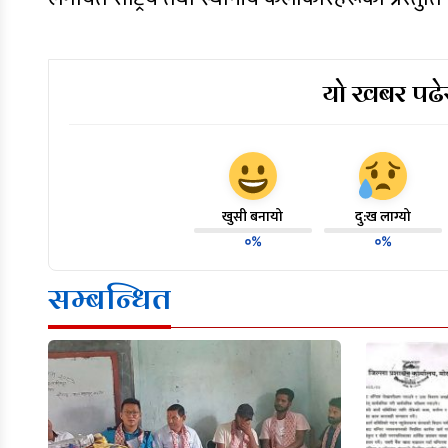
यो खबर पढेर
खुसी बनायो
दु:ख लाग्यो
०%
०%
सम्बन्धित