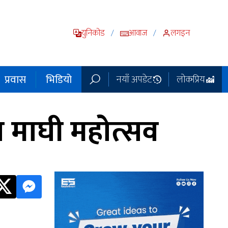
युनिकोड
आवाज
लगइन
/
/
प्रवास
भिडियो
नयाँ अपडेट
लोकप्रिय
न माघी महोत्सव