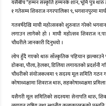
यसैबीच “हम्मन संस्कृति हम्मनके शान, भूमि पुत्र थ
१ गतेसम्म शिवराज नगरपालिका ९, भगवानपुरमा माघ
गतवर्षदेखि माघी महोत्सवको शुरुवात गरेको भगवान
लगाउन लागेको हो । माघी महोत्सव शिवराज न.पा.९,
चौधरीले जानकारी दिनुभयो ।
लोप हुँदै गएको थारु साँस्कृतिक पहिचान झल्काउने प
डोकवा, पौला, हेलका, डिलिया लगायतको प्रदर्शनी ग
चौधरीको संयोजकत्वमा ९ सदस्य मूल समिति गठन ग
कोषाध्यक्षामा शिवराज थारु, सहकोषाध्यक्षमा प्रम
यसैगरी मूल समितिको सदस्यमा सेनापति थारु, शिवबा
लगायत राष्ट्रिय तथा स्थानीय कलाकारहरूको प्रस्त