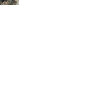
पार्टीको
गठन
विशेष प्रतिनिधि/संवाददाता
राम प्रसाद ढुंगेल
रबिन्द्र बराल
समिर कुमार अधिकारी (द्रुपद)
नवराज राई
साहित्य – प्रमुख
दिपक आचार्य ‘जलन’