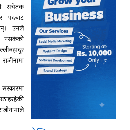
की सचेतक
ार पदबाट
न्। उनले
 नसकेको
ल्लीबहादुर
 राजीनामा
 सरकारमा
ठाइरहेकी
जीनामाले