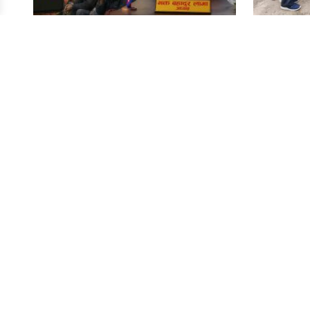
अध्यक्ष भेटिँदैनन्, फोन पनि उठ्दैन’
श्रम संस्कृ
गंगाजमुनामा बढ्दो गुनासो
गाउँपालि
कार्यसमि
Quick Li
Home
हाम्रो बारेमा
सूचना तथा प्रसारण विभागमा दर्ता भई बि.सं. २०७३
सम्पर्क
सालदेखि निरन्तर सञ्चालनमा रहेको हाम्रो समाचार
पोर्टलले नेपाल तथा विश्वभर रहेका नेपाली समुदायसँग
सम्बन्धित ताजा, सत्य र विश्वसनीय समाचार तथा