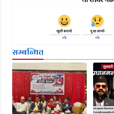
खुसी बनायो
दु:ख लाग्यो
०%
०%
सम्बन्धित