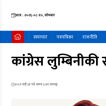
आज : २०२६-०८-१०, सोमबार
समाचार
पत्रपत्रिका
राजनीति
कांग्रेस लुम्बिनीक
२०८१ भदौ ३१ गते, समय ३:४१ अपराह्न