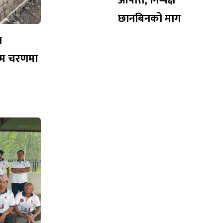
आपत्ति, निष्पक्ष
छानबिनको माग
न
तिम चरणमा