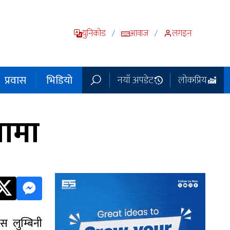
युनिकोड
आवाज
लगइन
/
/
प्रवास
भिडियो
नयाँ अपडेट
लोकप्रिय
नामा
ेस लुम्बिनी