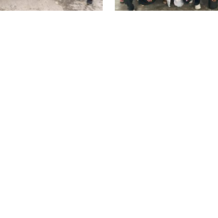
ति पार्टीद्वारा चौंरीदेउराली
हेटौंडा–१५ मा श्रम संस्कृति 
कामा ९ सदस्यीय
१९ सदस्यीय टोल समिति 
ति गठन
nk
संस्थापक/अध्यक्ष
हरि बहादुर बानियाँ
संस्थापक/कार्यकारी सम्पादक
कमल सिंह
सम्पादक
सुजन कंडेल