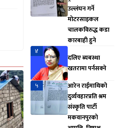
उल्लंघन गर्ने
मोटरसाइकल
चालकविरुद्ध कडा
कारबाही हुने
४
दलिए ब्यबस्था
खतरामा पर्नसक्ने
५
आरेन राईमाथिको
दुर्व्यवहारप्रति श्रम
संस्कृति पार्टी
मकवानपुरको