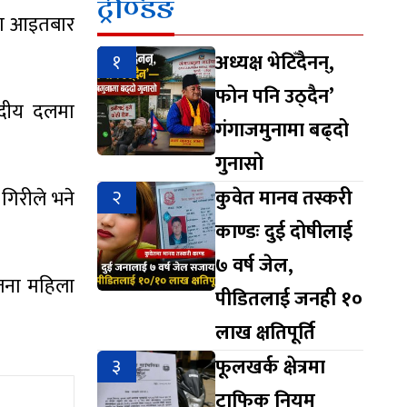
ट्रेण्डिङ
्वमा आइतबार
१
अध्यक्ष भेटिँदैनन्,
फोन पनि उठ्दैन’
सदीय दलमा
गंगाजमुनामा बढ्दो
गुनासो
२
कुवेत मानव तस्करी
गिरीले भने
काण्डः दुई दोषीलाई
७ वर्ष जेल,
 जना महिला
पीडितलाई जनही १०
लाख क्षतिपूर्ति
३
फूलखर्क क्षेत्रमा
ट्राफिक नियम