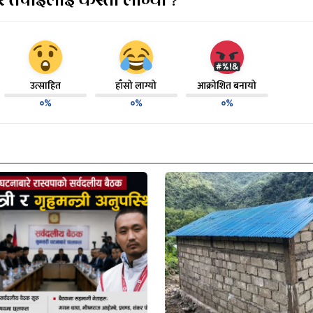
उत्साहित
हाँसो लाग्यो
आक्रोशित बनायो
०%
०%
०%