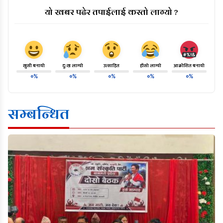
यो खबर पढेर तपाईलाई कस्तो लाग्यो ?
खुसी बनायो
दु:ख लाग्यो
उत्साहित
हाँसो लाग्यो
आक्रोशित बनायो
०%
०%
०%
०%
०%
सम्बन्धित