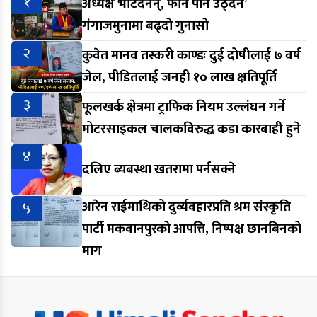
१
अध्यक्ष भेटिँदैनन्, फोन पनि उठ्दैन’
गंगाजमुनामा बढ्दो गुनासो
२
कुवेत मानव तस्करी काण्डः दुई दोषीलाई ७ वर्ष
जेल, पीडितलाई जनही १० लाख क्षतिपूर्ति
३
फूलखर्क क्षेत्रमा ट्राफिक नियम उल्लंघन गर्ने
मोटरसाइकल चालकविरुद्ध कडा कारबाही हुने
४
दलिए ब्यबस्था खतरामा पर्नसक्ने
५
आरेन राईमाथिको दुर्व्यवहारप्रति श्रम संस्कृति
पार्टी मकवानपुरको आपत्ति, निष्पक्ष छानबिनको
माग