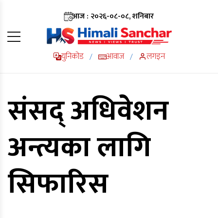
आज : २०२६-०८-०८, शनिबार
युनिकोड
आवाज
लगइन
/
/
संसद् अधिवेशन
अन्त्यका लागि
सिफारिस