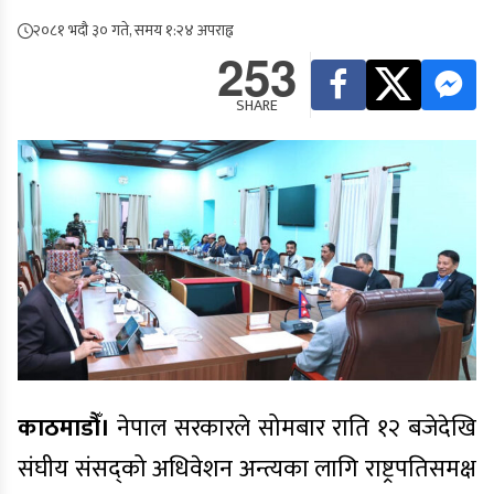
२०८१ भदौ ३० गते, समय १:२४ अपराह्न
253
SHARE
काठमाडौँ।
नेपाल सरकारले सोमबार राति १२ बजेदेखि
संघीय संसद्‍को अधिवेशन अन्त्यका लागि राष्ट्रपतिसमक्ष