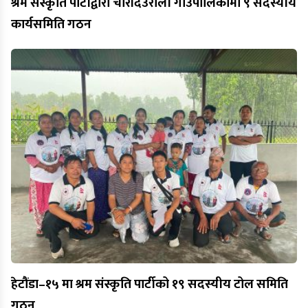
श्रम संस्कृति पार्टीद्वारा चौंरीदेउराली गाउँपालिकामा ९ सदस्यीय
कार्यसमिति गठन
हेटौंडा–१५ मा श्रम संस्कृति पार्टीको १९ सदस्यीय टोल समिति
गठन