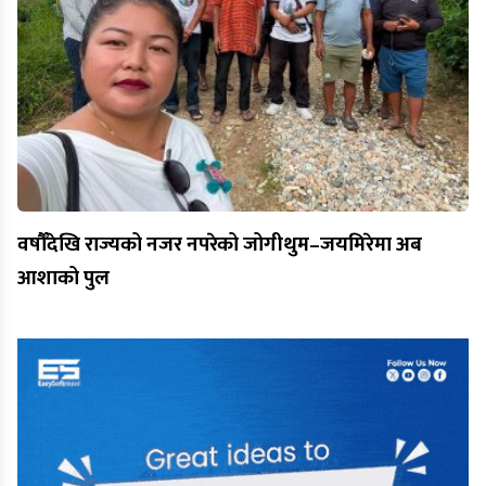
वर्षौँदेखि राज्यको नजर नपरेको जोगीथुम–जयमिरेमा अब
आशाको पुल