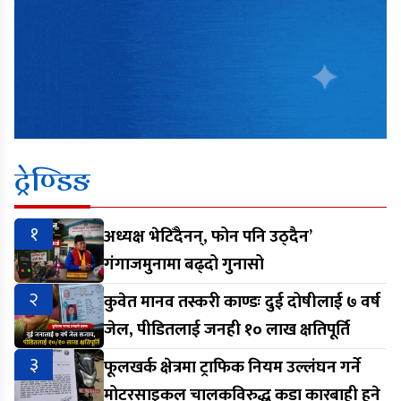
ट्रेण्डिङ
१
अध्यक्ष भेटिँदैनन्, फोन पनि उठ्दैन’
गंगाजमुनामा बढ्दो गुनासो
२
कुवेत मानव तस्करी काण्डः दुई दोषीलाई ७ वर्ष
जेल, पीडितलाई जनही १० लाख क्षतिपूर्ति
३
फूलखर्क क्षेत्रमा ट्राफिक नियम उल्लंघन गर्ने
मोटरसाइकल चालकविरुद्ध कडा कारबाही हुने