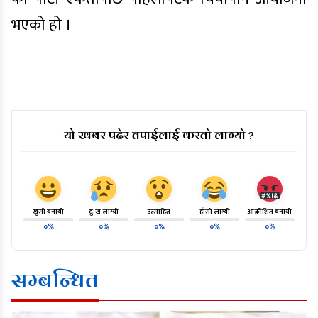
भएको हो ।
यो खबर पढेर तपाईलाई कस्तो लाग्यो ?
खुसी बनायो
दु:ख लाग्यो
उत्साहित
हाँसो लाग्यो
आक्रोशित बनायो
०%
०%
०%
०%
०%
सम्बन्धित