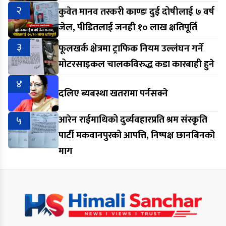
२
कुवेत मानव तस्करी काण्डः दुई दोषीलाई ७ वर्ष
जेल, पीडितलाई जनही १० लाख क्षतिपूर्ति
३
फूलखर्क क्षेत्रमा ट्राफिक नियम उल्लंघन गर्ने
मोटरसाइकल चालकविरुद्ध कडा कारबाही हुने
४
दलिए ब्यबस्था खतरामा पर्नसक्ने
५
आरेन राईमाथिको दुर्व्यवहारप्रति श्रम संस्कृति
पार्टी मकवानपुरको आपत्ति, निष्पक्ष छानबिनको
माग