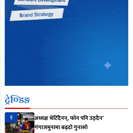
ट्रेण्डिङ
१
अध्यक्ष भेटिँदैनन्, फोन पनि उठ्दैन’
गंगाजमुनामा बढ्दो गुनासो