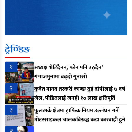
ट्रेण्डिङ
१
अध्यक्ष भेटिँदैनन्, फोन पनि उठ्दैन’
गंगाजमुनामा बढ्दो गुनासो
२
कुवेत मानव तस्करी काण्डः दुई दोषीलाई ७ वर्ष
जेल, पीडितलाई जनही १० लाख क्षतिपूर्ति
३
फूलखर्क क्षेत्रमा ट्राफिक नियम उल्लंघन गर्ने
मोटरसाइकल चालकविरुद्ध कडा कारबाही हुने
४