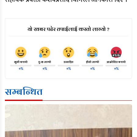
यो खबर पढेर तपाईलाई कस्तो लाग्यो ?
खुसी बनायो
दु:ख लाग्यो
उत्साहित
हाँसो लाग्यो
आक्रोशित बनायो
०%
०%
०%
०%
०%
सम्बन्धित