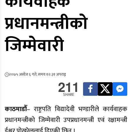
कार्यवाहक
प्रधानमन्त्रीको
जिम्मेवारी
२०७५ असोज ६ गते, समय १२:३१ अपराह्न
211
SHARE
काठमाडौँ
– राष्ट्रपति विद्यादेवी भण्डारीले कार्यवाहक
प्रधानमन्त्रीको जिम्मेवारी उपप्रधानमन्त्री एवं रक्षामन्त्री
ईश्वर पोखरेललाई दिएकी छिन् ।