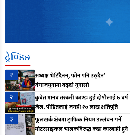
ट्रेण्डिङ
१
अध्यक्ष भेटिँदैनन्, फोन पनि उठ्दैन’
गंगाजमुनामा बढ्दो गुनासो
२
कुवेत मानव तस्करी काण्डः दुई दोषीलाई ७ वर्ष
जेल, पीडितलाई जनही १० लाख क्षतिपूर्ति
३
फूलखर्क क्षेत्रमा ट्राफिक नियम उल्लंघन गर्ने
मोटरसाइकल चालकविरुद्ध कडा कारबाही हुने