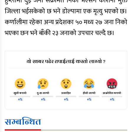
हुम्लामा दुई जना संक्रमित निको भएसंगै कोरोना मुक्त
जिल्ला भईसकेको छ भने डोल्पामा एक मृत्यु भएको छ।
कर्णालीमा रहेका अन्य प्रदेशका ५० मध्य २७ जना निको
भएका छन भने बाँकी २३ जनाको उपचार चल्दै छ।
यो खबर पढेर तपाईलाई कस्तो लाग्यो ?
खुसी बनायो
दु:ख लाग्यो
उत्साहित
हाँसो लाग्यो
आक्रोशित बनायो
०%
०%
०%
०%
०%
सम्बन्धित