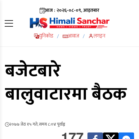
आज : २०२६-०८-०९, आइतबार
युनिकोड
आवाज
लगइन
/
/
बजेटबारे
बालुवाटारमा बैठक
२०७७ जेठ १५ गते, समय ८:०४ पूर्वाह्न
177