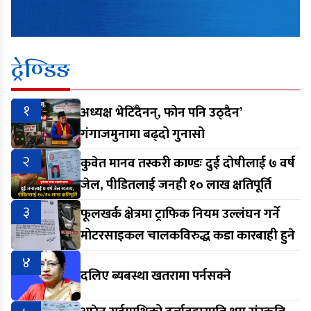
ट्रेण्डिङ
१
अध्यक्ष भेटिँदैनन्, फोन पनि उठ्दैन’
गंगाजमुनामा बढ्दो गुनासो
२
कुवेत मानव तस्करी काण्डः दुई दोषीलाई ७ वर्ष
जेल, पीडितलाई जनही १० लाख क्षतिपूर्ति
३
फूलखर्क क्षेत्रमा ट्राफिक नियम उल्लंघन गर्ने
मोटरसाइकल चालकविरुद्ध कडा कारबाही हुने
४
दलिए ब्यबस्था खतरामा पर्नसक्ने