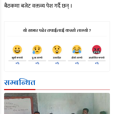
बैठकमा बजेट वक्तव्य पेश गर्दै छन् ।
यो खबर पढेर तपाईलाई कस्तो लाग्यो ?
खुसी बनायो
दु:ख लाग्यो
उत्साहित
हाँसो लाग्यो
आक्रोशित बनायो
०%
०%
०%
०%
०%
सम्बन्धित