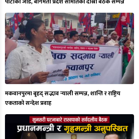
पार्टीको जोड, बागमती प्रदेश समितिको दोस्रो बैठक सम्पन्न
मकवानपुरमा बृहद् सद्भाव र्‍याली सम्पन्न, शान्ति र राष्ट्रिय
एकताको सन्देश प्रवाह