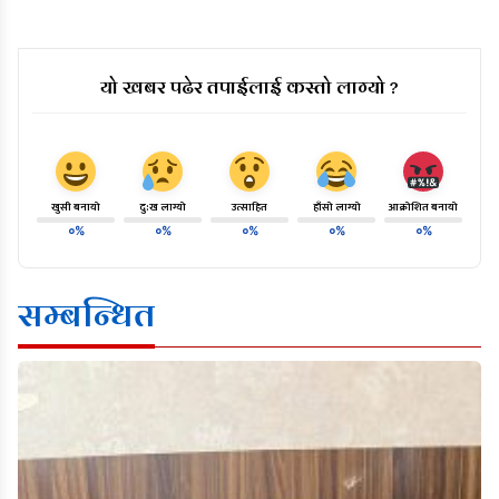
यो खबर पढेर तपाईलाई कस्तो लाग्यो ?
खुसी बनायो
दु:ख लाग्यो
उत्साहित
हाँसो लाग्यो
आक्रोशित बनायो
०%
०%
०%
०%
०%
सम्बन्धित