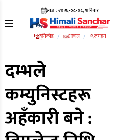
आज : २०२६-०८-०८, शनिबार
युनिकोड
आवाज
लगइन
/
/
दम्भले
कम्युनिस्टहरू
अहँकारी बने :