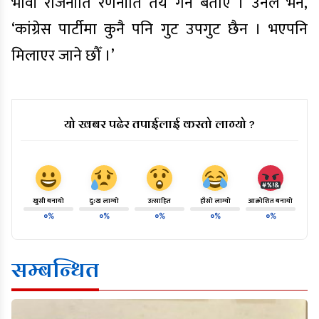
भावी राजनीति रणनीति तय गर्ने बताए । उनले भने,
‘कांग्रेस पार्टीमा कुनै पनि गुट उपगुट छैन । भएपनि
मिलाएर जाने छौँ ।’
यो खबर पढेर तपाईलाई कस्तो लाग्यो ?
खुसी बनायो
दु:ख लाग्यो
उत्साहित
हाँसो लाग्यो
आक्रोशित बनायो
०%
०%
०%
०%
०%
सम्बन्धित