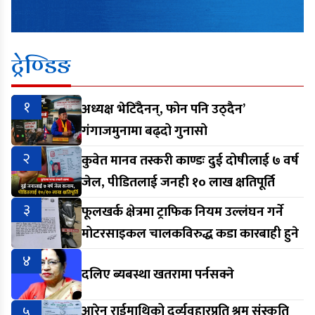
ट्रेण्डिङ
१
अध्यक्ष भेटिँदैनन्, फोन पनि उठ्दैन’
गंगाजमुनामा बढ्दो गुनासो
२
कुवेत मानव तस्करी काण्डः दुई दोषीलाई ७ वर्ष
जेल, पीडितलाई जनही १० लाख क्षतिपूर्ति
३
फूलखर्क क्षेत्रमा ट्राफिक नियम उल्लंघन गर्ने
मोटरसाइकल चालकविरुद्ध कडा कारबाही हुने
४
दलिए ब्यबस्था खतरामा पर्नसक्ने
५
आरेन राईमाथिको दुर्व्यवहारप्रति श्रम संस्कृति