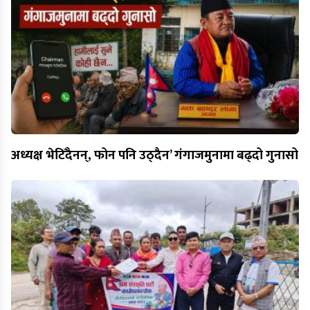
अध्यक्ष भेटिँदैनन्, फोन पनि उठ्दैन’ गंगाजमुनामा बढ्दो गुनासो