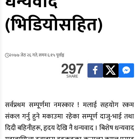
धन्यवाद
(भिडियोसहित)
२०७७ जेठ २६ गते, समय ६:१५ पूर्वाह्न
297
SHARE
सर्वप्रथम सम्पूर्णमा नमस्कार ! मलाई सहयोग रकम
संकल गर्नु हुने मकाउमा रहेका सम्पूर्ण दाजु-भाई तथा
दिदी बहिनीहरू, हृदय देखि नै धन्यवाद । बिशेष धन्यवाद