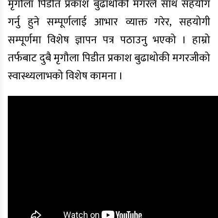
मृगौला पिडीत प्रकाश बुढाथोकी मगरले साथ सहयोग
गर्नु हुने सम्पूर्णलाई आभार व्याक्त गरेर, सहयोगी
सम्पूर्णमा विशेष ज्ञापन पत्र पठाउनु भएको । हाम्रो
तर्फबाट दुबै मृगौला पिडीत प्रकाश बुढाथोकी मगरजीको
स्वास्थ्यलाभको विशेष कामना ।