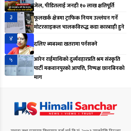
जेल, पीडितलाई जनही १० लाख क्षतिपूर्ति
३
फूलखर्क क्षेत्रमा ट्राफिक नियम उल्लंघन गर्ने
मोटरसाइकल चालकविरुद्ध कडा कारबाही हुने
४
दलिए ब्यबस्था खतरामा पर्नसक्ने
५
आरेन राईमाथिको दुर्व्यवहारप्रति श्रम संस्कृति
पार्टी मकवानपुरको आपत्ति, निष्पक्ष छानबिनको
माग