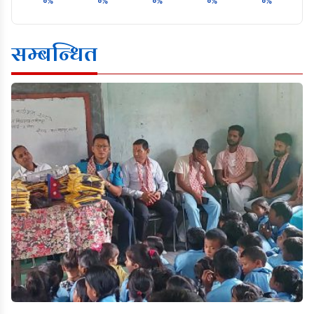
०%
०%
०%
०%
०%
सम्बन्धित