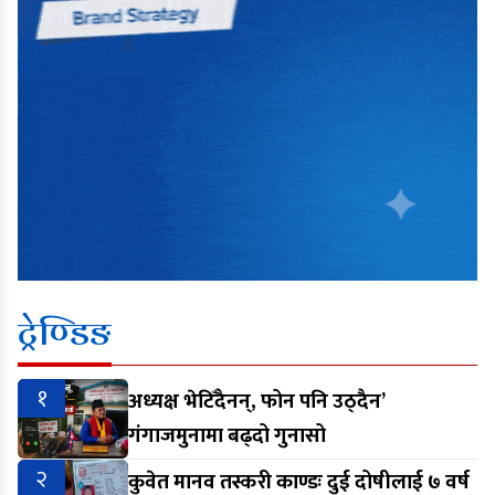
ट्रेण्डिङ
१
अध्यक्ष भेटिँदैनन्, फोन पनि उठ्दैन’
गंगाजमुनामा बढ्दो गुनासो
२
कुवेत मानव तस्करी काण्डः दुई दोषीलाई ७ वर्ष