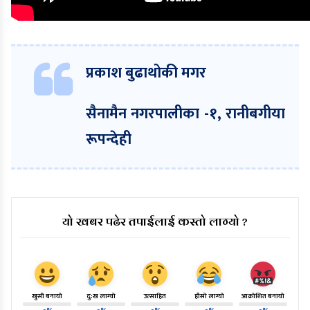
प्रकाश बुढाथोकी मगर
सैनामैन नगरपालीका -१, रानीबगीया
रूपन्देही
यो खबर पढेर तपाईलाई कस्तो लाग्यो ?
खुसी बनायो
दु:ख लाग्यो
उत्साहित
हाँसो लाग्यो
आक्रोशित बनायो