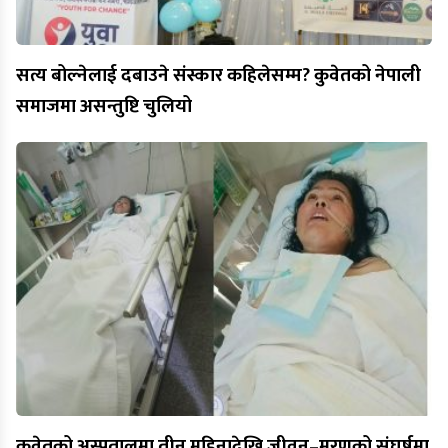
सत्य बोल्नेलाई दबाउने संस्कार कहिलेसम्म? कुवेतको नेपाली
समाजमा असन्तुष्टि चुलियो
कुवेतको अस्पतालमा तीन महिनादेखि जीवन–मरणको संघर्षमा