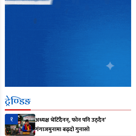
ट्रेण्डिङ
१
अध्यक्ष भेटिँदैनन्, फोन पनि उठ्दैन’
गंगाजमुनामा बढ्दो गुनासो