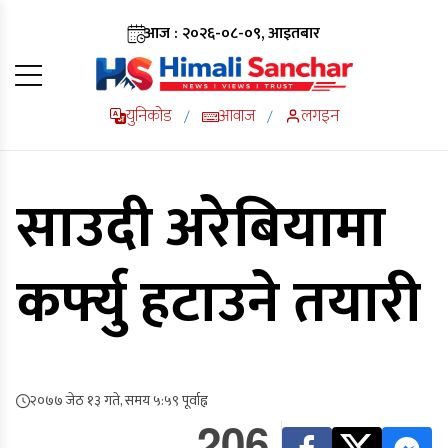
आज : २०२६-०८-०९, आइतबार
युनिकोड
आवाज
लगइन
/
/
साउदी अरेबियामा
कर्फ्यु हटाउने तयारी
२०७७ जेठ १३ गते, समय ५:५९ पूर्वाह्न
206