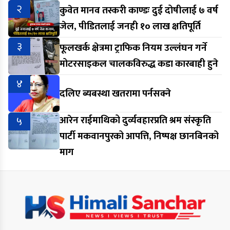
२
कुवेत मानव तस्करी काण्डः दुई दोषीलाई ७ वर्ष
जेल, पीडितलाई जनही १० लाख क्षतिपूर्ति
३
फूलखर्क क्षेत्रमा ट्राफिक नियम उल्लंघन गर्ने
मोटरसाइकल चालकविरुद्ध कडा कारबाही हुने
४
दलिए ब्यबस्था खतरामा पर्नसक्ने
५
आरेन राईमाथिको दुर्व्यवहारप्रति श्रम संस्कृति
पार्टी मकवानपुरको आपत्ति, निष्पक्ष छानबिनको
माग