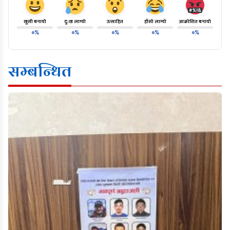
खुसी बनायो
दु:ख लाग्यो
उत्साहित
हाँसो लाग्यो
आक्रोशित बनायो
०%
०%
०%
०%
०%
सम्बन्धित