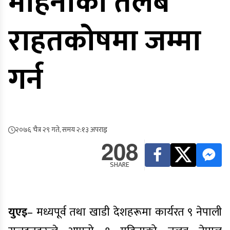
महिनाको तलब
राहतकोषमा जम्मा
गर्न
२०७६ चैत्र २९ गते, समय २:१३ अपराह्न
208
SHARE
युएइ
– मध्यपूर्व तथा खाडी देशहरूमा कार्यरत ९ नेपाली