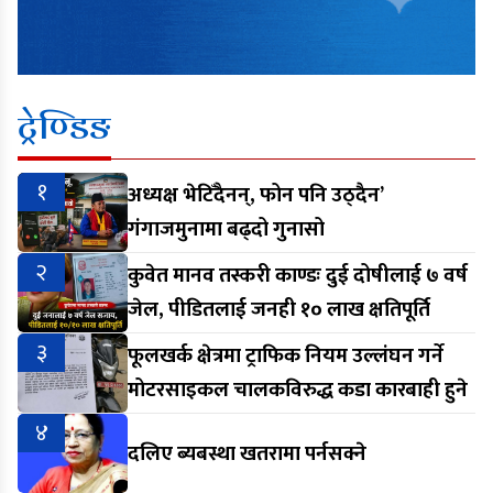
ट्रेण्डिङ
१
अध्यक्ष भेटिँदैनन्, फोन पनि उठ्दैन’
गंगाजमुनामा बढ्दो गुनासो
२
कुवेत मानव तस्करी काण्डः दुई दोषीलाई ७ वर्ष
जेल, पीडितलाई जनही १० लाख क्षतिपूर्ति
३
फूलखर्क क्षेत्रमा ट्राफिक नियम उल्लंघन गर्ने
मोटरसाइकल चालकविरुद्ध कडा कारबाही हुने
४
दलिए ब्यबस्था खतरामा पर्नसक्ने