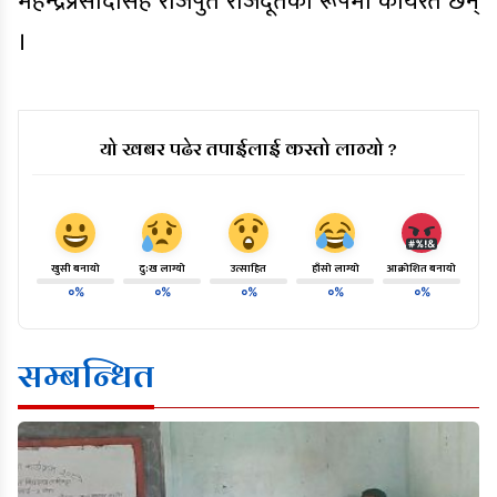
महेन्द्रप्रसादसिंह राजपुत राजदूतका रूपमा कार्यरत छन्
।
यो खबर पढेर तपाईलाई कस्तो लाग्यो ?
खुसी बनायो
दु:ख लाग्यो
उत्साहित
हाँसो लाग्यो
आक्रोशित बनायो
०%
०%
०%
०%
०%
सम्बन्धित