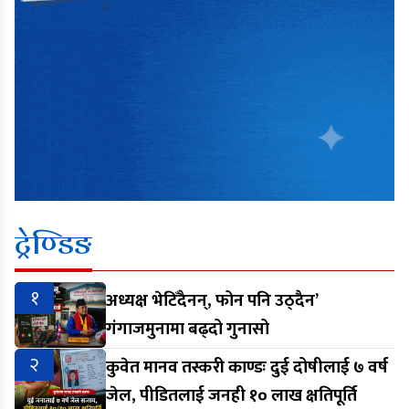
ट्रेण्डिङ
१
अध्यक्ष भेटिँदैनन्, फोन पनि उठ्दैन’
गंगाजमुनामा बढ्दो गुनासो
२
कुवेत मानव तस्करी काण्डः दुई दोषीलाई ७ वर्ष
जेल, पीडितलाई जनही १० लाख क्षतिपूर्ति