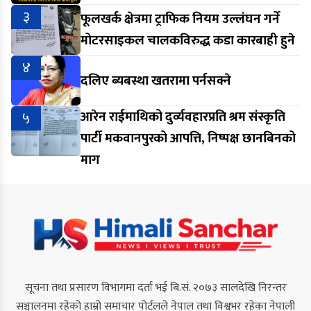
३
फूलखर्क क्षेत्रमा ट्राफिक नियम उल्लंघन गर्ने
मोटरसाइकल चालकविरुद्ध कडा कारबाही हुने
४
दलिए ब्यबस्था खतरामा पर्नसक्ने
५
आरेन राईमाथिको दुर्व्यवहारप्रति श्रम संस्कृति
पार्टी मकवानपुरको आपत्ति, निष्पक्ष छानबिनको
माग
सूचना तथा प्रसारण विभागमा दर्ता भई बि.सं. २०७३ सालदेखि निरन्तर
सञ्चालनमा रहेको हाम्रो समाचार पोर्टलले नेपाल तथा विश्वभर रहेका नेपाली