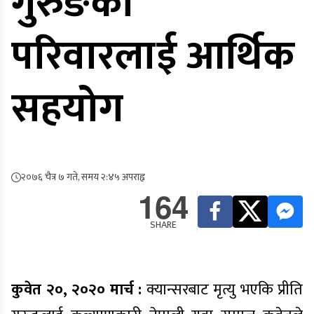
गुरुङकाे
परिवारलाई आर्थिक
सहयोग
२०७६ चैत्र ७ गते, समय २:४५ अपराह्न
164
SHARE
कुवेत २०, २०२० मार्च :
क्यान्सरबाट मृत्यु भएकि प्रीति