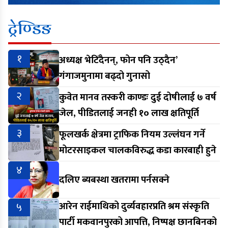
ट्रेण्डिङ
१
अध्यक्ष भेटिँदैनन्, फोन पनि उठ्दैन’
गंगाजमुनामा बढ्दो गुनासो
२
कुवेत मानव तस्करी काण्डः दुई दोषीलाई ७ वर्ष
जेल, पीडितलाई जनही १० लाख क्षतिपूर्ति
३
फूलखर्क क्षेत्रमा ट्राफिक नियम उल्लंघन गर्ने
मोटरसाइकल चालकविरुद्ध कडा कारबाही हुने
४
दलिए ब्यबस्था खतरामा पर्नसक्ने
५
आरेन राईमाथिको दुर्व्यवहारप्रति श्रम संस्कृति
पार्टी मकवानपुरको आपत्ति, निष्पक्ष छानबिनको