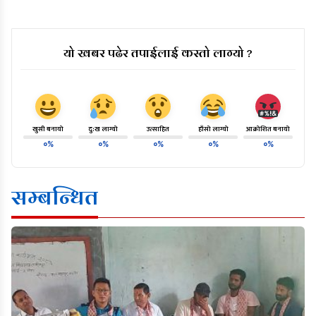
यो खबर पढेर तपाईलाई कस्तो लाग्यो ?
खुसी बनायो
दु:ख लाग्यो
उत्साहित
हाँसो लाग्यो
आक्रोशित बनायो
०%
०%
०%
०%
०%
सम्बन्धित