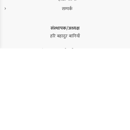
सम्पर्क
संस्थापक/अध्यक्ष
हरि बहादुर बानियाँ
संस्थापक/कार्यकारी सम्पादक
कमल सिंह
सम्पादक
सुजन कंडेल
विशेष प्रतिनिधि/संवाददाता
रबिन्द्र बराल
नवराज राई