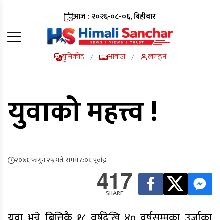
आज : २०२६-०८-०६, बिहीबार
युनिकोड
आवाज
लगइन
/
/
युवाको महत्त्व !
२०७६ फागुन २५ गते, समय ८:०६ पूर्वाह्न
417
SHARE
युवा भन्ने बित्तिकै १८ वर्षदेखि ४० वर्षसम्मका उर्जाका