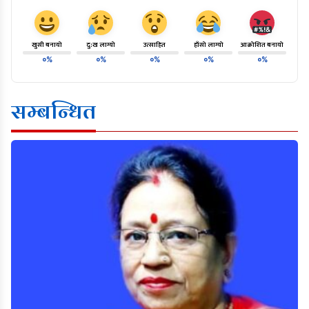
खुसी बनायो
दु:ख लाग्यो
उत्साहित
हाँसो लाग्यो
आक्रोशित बनायो
०%
०%
०%
०%
०%
सम्बन्धित