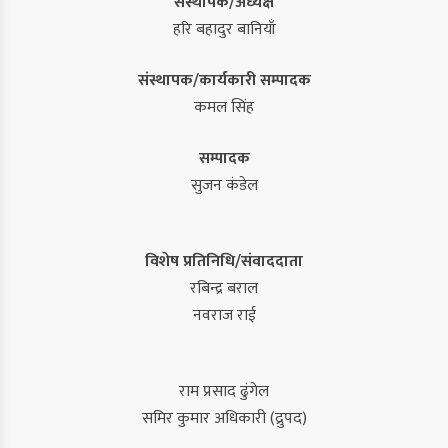
संस्थापक/अध्यक्ष
हरि बहादुर बानियाँ
संस्थापक/कार्यकारी सम्पादक
कमल सिंह
सम्पादक
सुजन कंडेल
विशेष प्रतिनिधि/संवाददाता
रबिन्द्र बराल
नवराज राई
राम प्रसाद ढुंगेल
समिर कुमार अधिकारी (द्रुपद)