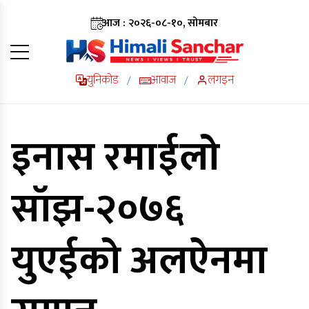
आज : २०२६-०८-१०, सोमबार
युनिकोड
आवाज
लगइन
/
/
इनास रमाईलो
सॉझ-२०७६
युएईको अलऐनमा