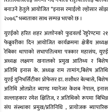
रितिरिवाजलाई जगेर्णा गर्दै नेपाली राष्ट्रीयतालाई बलियो
बनाउने हेतुले आयोजित “इनास रमाईलो ल्होसार सॉझ
२०७६” भब्यताका साथ सम्पन्न भएको छ ।
युएईको हरित शहर अलऐनको फुडवर्ल्ड रेष्टुरेण्टमा २१
फेब्रुवरीका दिन आयोजित कार्यक्रममा क्षेत्रीय अध्यक्ष
रेबिका थापाको सभापतित्वमा पत्रकार महासंघ, युएई
अध्यक्ष लक्ष्मण खनालको प्रमुख आतिथ्य र बिशेष
अतिथि इनास के. अध्यक्ष राम तामांग,बिशेष अतिथि
युएई युनिभर्सिटीका प्रोफेसर डा. शशीधर बेल्बासे, बिशेष
अतिथि ओतप्रोत ब्याण्ड म्यानेजर केशब नेपाल, इनास
सल्लाहकार रमेश क्षितिज, र अतिथिको रूपमा बिभिन्न
संघ संस्थाका प्रमुख/प्रतिनिधि , प्रायोजक ब्यापारिक