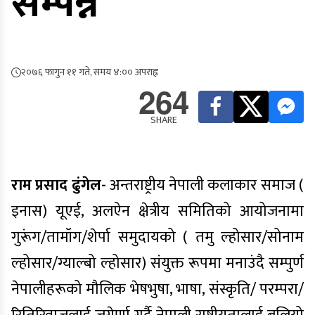
सम्पन्न
२०७६ फागुन ११ गते, समय ४:०० अपराह्न
264
SHARE
राम प्रसाद ढुंगेल-
अन्तराष्ट्रीय नेपाली कलाकार समाज (
इनास) यूएई, अलऐन क्षेत्रीय समितिको आयोजनामा
गुरूंग/तामॉग/शेर्पा समुदायको ( तमु ल्होसार/सोनाम
ल्होसार/ग्याल्बो ल्होसार) संयुक्त रूपमा मनाउंदै सम्पुर्ण
नेपालीहरूको मौलिक भेषभुषा, भाषा, संस्कृति/ परम्परा/