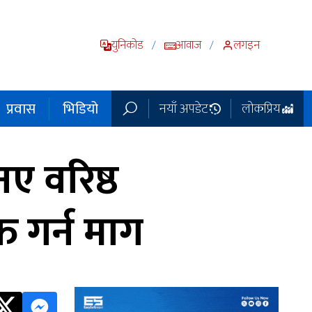
युनिकोड
आवाज
लगइन
/
/
प्रवास
भिडियो
नयाँ अपडेट
लोकप्रिय
ए वरिष्ठ
्त गर्न माग