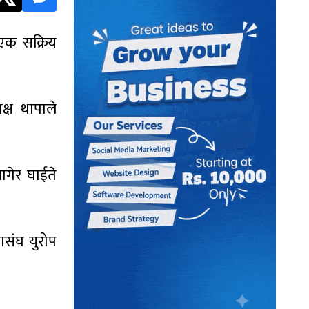
 एक सक्रिय
्ष थापाले
गेर घाईते
ासंघ युरोप