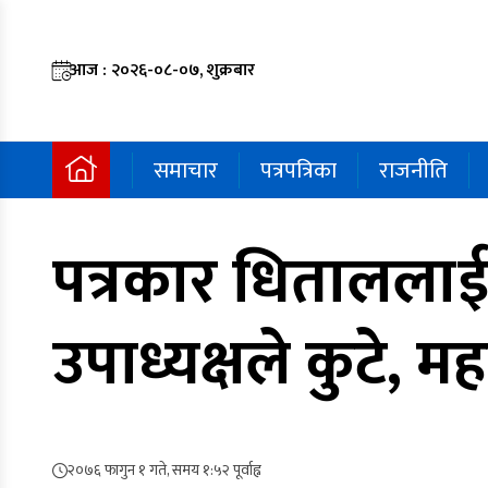
आज : २०२६-०८-०७, शुक्रबार
समाचार
पत्रपत्रिका
राजनीति
पत्रकार धिताललाई
उपाध्यक्षले कुटे, मह
२०७६ फागुन १ गते, समय १:५२ पूर्वाह्न