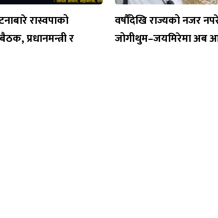
नाबारे रास्वपाको
वर्षौँदेखि राज्यको नजर नप
ैठक, प्रधानमन्त्री र
जोगीथुम–जयमिरेमा अब 
 अनुपस्थित
पुल
nk
संस्थापक/अध्यक्ष
हरि बहादुर बानियाँ
संस्थापक/कार्यकारी सम्पादक
कमल सिंह
सम्पादक
सुजन कंडेल