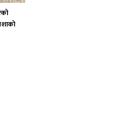
रेको
आशाको
विशेष प्रतिनिधि/संवाददाता
राम प्रसाद ढुंगेल
रबिन्द्र बराल
समिर कुमार अधिकारी (द्रुपद)
नवराज राई
साहित्य – प्रमुख
दिपक आचार्य ‘जलन’