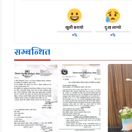
खुसी बनायो
दु:ख लाग्यो
०%
०%
सम्बन्धित