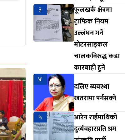
३
फूलखर्क क्षेत्रमा
ट्राफिक नियम
उल्लंघन गर्ने
मोटरसाइकल
चालकविरुद्ध कडा
कारबाही हुने
४
दलिए ब्यबस्था
खतरामा पर्नसक्ने
५
आरेन राईमाथिको
दुर्व्यवहारप्रति श्रम