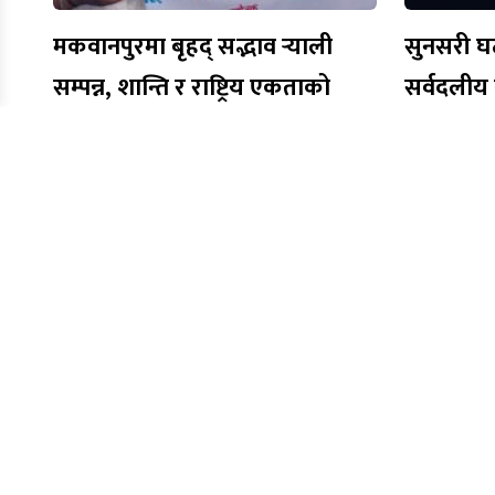
मकवानपुरमा बृहद् सद्भाव र्‍याली
सुनसरी घट
सम्पन्न, शान्ति र राष्ट्रिय एकताको
सर्वदलीय ब
सन्देश प्रवाह
गृहमन्त्री
Quick Li
Home
हाम्रो बारेमा
सूचना तथा प्रसारण विभागमा दर्ता भई बि.सं. २०७३
सम्पर्क
सालदेखि निरन्तर सञ्चालनमा रहेको हाम्रो समाचार
पोर्टलले नेपाल तथा विश्वभर रहेका नेपाली समुदायसँग
सम्बन्धित ताजा, सत्य र विश्वसनीय समाचार तथा
जानकारी सम्प्रेषण गर्दै आएको छ। राष्ट्रिय, सामाजिक,