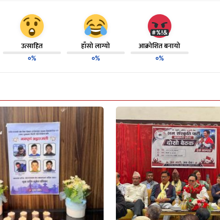
उत्साहित
हाँसो लाग्यो
आक्रोशित बनायो
०%
०%
०%