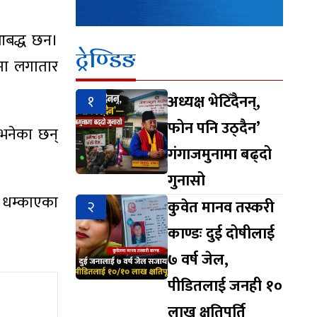
 आबद्ध छन।
ट्रेण्डिङ
मा लगातार
१
अध्यक्ष भेटिँदैनन्,
फोन पनि उठ्दैन’
 भनेका छन्
गंगाजमुनामा बढ्दो
गुनासो
त धम्काएका
२
कुवेत मानव तस्करी
काण्डः दुई दोषीलाई
७ वर्ष जेल,
पीडितलाई जनही १०
लाख क्षतिपूर्ति