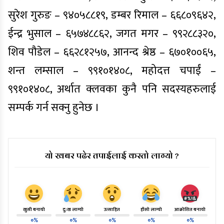
सुरेश गुरुङ – ९४०५८८१९, डम्बर रिमाल – ६६८०९६४२,
ईन्द्र भुसाल – ६५७४८८६२, जगत मगर – ९९२८८३२०,
शिव पौडेल – ६६२८१२५७, आनन्द श्रेष्ठ – ६७०१००६५,
शन्त लम्साल – ९९१०१४०८, महोदत्त चपाईं –
९९१०१४०८, अर्थात क्लवका कुनै पनि सदस्यहरुलाई
सम्पर्क गर्न सक्नु हुनेछ ।
यो खबर पढेर तपाईलाई कस्तो लाग्यो ?
खुसी बनायो
दु:ख लाग्यो
उत्साहित
हाँसो लाग्यो
आक्रोशित बनायो
०%
०%
०%
०%
०%