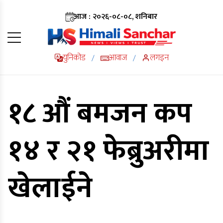
आज : २०२६-०८-०८, शनिबार
युनिकोड
आवाज
लगइन
/
/
१८ औं बमजन कप
१४ र २१ फेब्रुअरीमा
खेलाईने