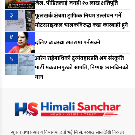
जेल, पीडितलाई जनही १० लाख क्षतिपूर्ति
३
फूलखर्क क्षेत्रमा ट्राफिक नियम उल्लंघन गर्ने
मोटरसाइकल चालकविरुद्ध कडा कारबाही हुने
४
दलिए ब्यबस्था खतरामा पर्नसक्ने
५
आरेन राईमाथिको दुर्व्यवहारप्रति श्रम संस्कृति
पार्टी मकवानपुरको आपत्ति, निष्पक्ष छानबिनको
माग
सूचना तथा प्रसारण विभागमा दर्ता भई बि.सं. २०७३ सालदेखि निरन्तर