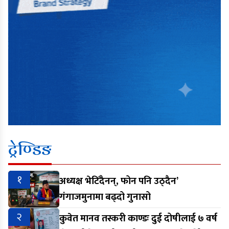
ट्रेण्डिङ
१
अध्यक्ष भेटिँदैनन्, फोन पनि उठ्दैन’
गंगाजमुनामा बढ्दो गुनासो
२
कुवेत मानव तस्करी काण्डः दुई दोषीलाई ७ वर्ष