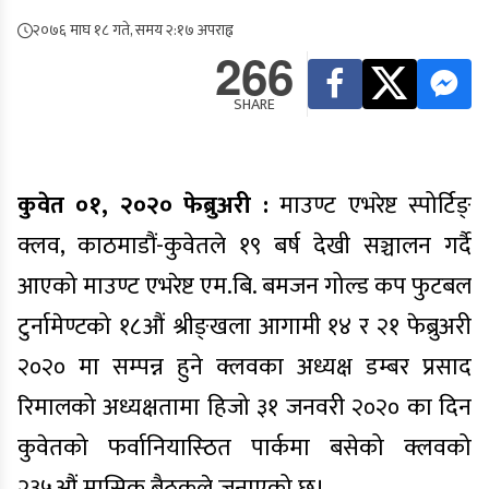
२०७६ माघ १८ गते, समय २:१७ अपराह्न
266
SHARE
कुवेत ०१, २०२० फेब्रुअरी :
माउण्ट एभरेष्ट स्पोर्टिङ्
क्लव, काठमाडौं-कुवेतले १९ बर्ष देखी सञ्चालन गर्दै
आएको माउण्ट एभरेष्ट एम.बि. बमजन गोल्ड कप फुटबल
टुर्नामेण्टको १८औं श्रीङ्खला आगामी १४ र २१ फेब्रुअरी
२०२० मा सम्पन्न हुने क्लवका अध्यक्ष डम्बर प्रसाद
रिमालको अध्यक्षतामा हिजो ३१ जनवरी २०२० का दिन
कुवेतको फर्वानियास्ठित पार्कमा बसेको क्लवको
२३५औं मासिक बैठकले जनाएको छ।