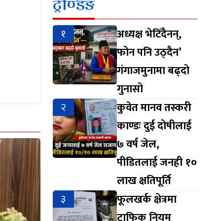
ट्रेण्डिङ
१
अध्यक्ष भेटिँदैनन्,
फोन पनि उठ्दैन’
गंगाजमुनामा बढ्दो
गुनासो
२
कुवेत मानव तस्करी
काण्डः दुई दोषीलाई
७ वर्ष जेल,
पीडितलाई जनही १०
लाख क्षतिपूर्ति
३
फूलखर्क क्षेत्रमा
ट्राफिक नियम