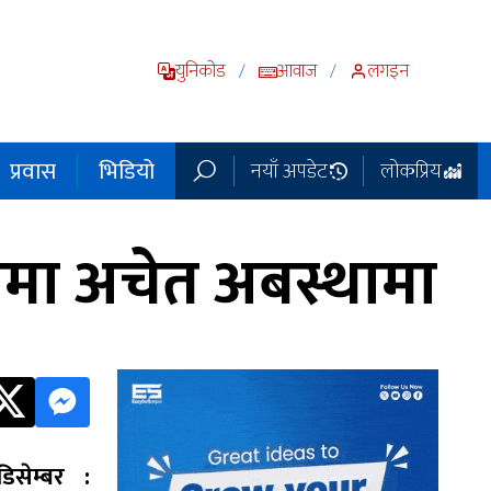
युनिकोड
आवाज
लगइन
/
/
प्रवास
भिडियो
नयाँ अपडेट
लोकप्रिय
लमा अचेत अबस्थामा
सेम्बर :