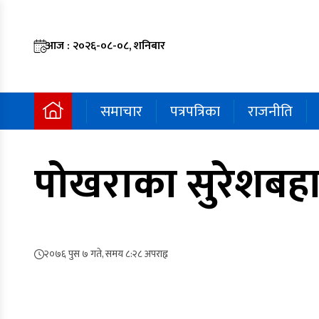
आज : २०२६-०८-०८, शनिबार
समाचार
पत्रपत्रिका
राजनीति
पोखराका सुरेशबहा
२०७६ पुस ७ गते, समय ८:२८ अपराह्न