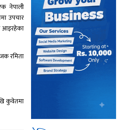
एक नेपाली
ामा उपचार
ै आइरहेका
ोजक रमिता
खि कुवेतमा