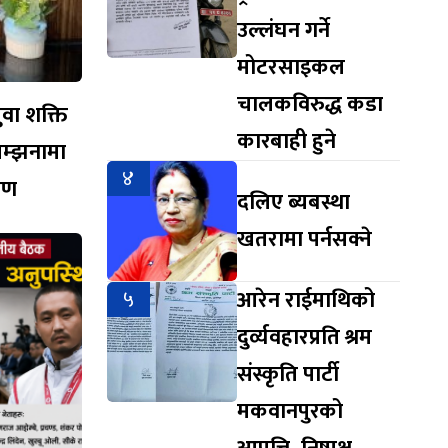
उल्लंघन गर्ने
मोटरसाइकल
चालकविरुद्ध कडा
युवा शक्ति
कारबाही हुने
सम्झनामा
४
ारण
दलिए ब्यबस्था
खतरामा पर्नसक्ने
५
आरेन राईमाथिको
दुर्व्यवहारप्रति श्रम
संस्कृति पार्टी
मकवानपुरको