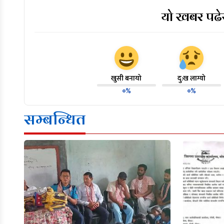
यो खबर पढेर
खुसी बनायो
दु:ख लाग्यो
०%
०%
सम्बन्धित