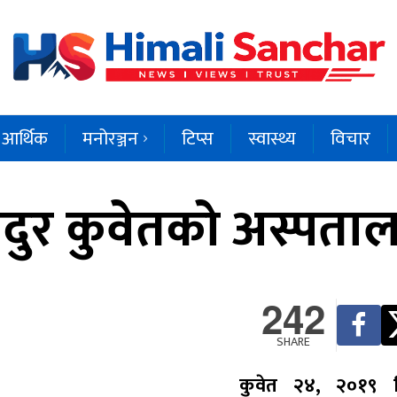
आर्थिक
मनोरञ्जन
टिप्स
स्वास्थ्य
विचार
दुर कुवेतको अस्पता
242
SHARE
कुवेत २४, २०१९ डि