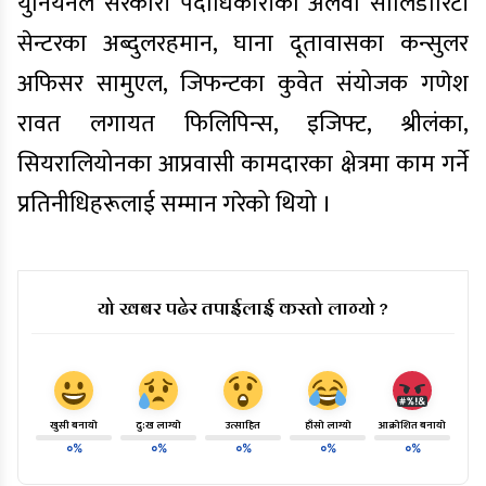
युनियनले सरकारी पदाधिकारीका अलवा सोलिडारिटी
सेन्टरका अब्दुलरहमान, घाना दूतावासका कन्सुलर
अफिसर सामुएल, जिफन्टका कुवेत संयोजक गणेश
रावत लगायत फिलिपिन्स, इजिफ्ट, श्रीलंका,
सियरालियोनका आप्रवासी कामदारका क्षेत्रमा काम गर्ने
प्रतिनीधिहरूलाई सम्मान गरेको थियो ।
यो खबर पढेर तपाईलाई कस्तो लाग्यो ?
खुसी बनायो
दु:ख लाग्यो
उत्साहित
हाँसो लाग्यो
आक्रोशित बनायो
०%
०%
०%
०%
०%