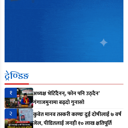
ट्रेण्डिङ
१
अध्यक्ष भेटिँदैनन्, फोन पनि उठ्दैन’
गंगाजमुनामा बढ्दो गुनासो
२
कुवेत मानव तस्करी काण्डः दुई दोषीलाई ७ वर्ष
जेल, पीडितलाई जनही १० लाख क्षतिपूर्ति