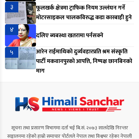
३
फूलखर्क क्षेत्रमा ट्राफिक नियम उल्लंघन गर्ने
मोटरसाइकल चालकविरुद्ध कडा कारबाही हुने
४
दलिए ब्यबस्था खतरामा पर्नसक्ने
५
आरेन राईमाथिको दुर्व्यवहारप्रति श्रम संस्कृति
पार्टी मकवानपुरको आपत्ति, निष्पक्ष छानबिनको
माग
सूचना तथा प्रसारण विभागमा दर्ता भई बि.सं. २०७३ सालदेखि निरन्तर
सञ्चालनमा रहेको हाम्रो समाचार पोर्टलले नेपाल तथा विश्वभर रहेका नेपाली