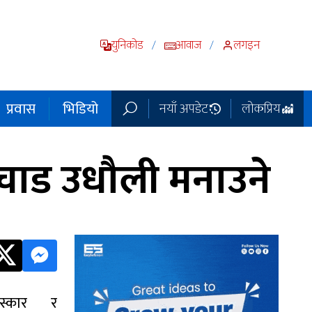
युनिकोड
आवाज
लगइन
/
/
प्रवास
भिडियो
नयाँ अपडेट
लोकप्रिय
 चाड उधौली मनाउने
स्कार र