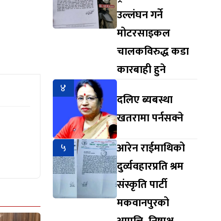
उल्लंघन गर्ने
मोटरसाइकल
चालकविरुद्ध कडा
कारबाही हुने
४
दलिए ब्यबस्था
खतरामा पर्नसक्ने
५
आरेन राईमाथिको
दुर्व्यवहारप्रति श्रम
संस्कृति पार्टी
मकवानपुरको