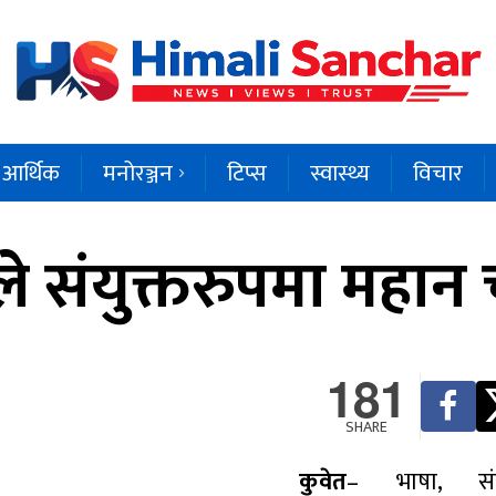
आर्थिक
मनोरञ्जन
टिप्स
स्वास्थ्य
विचार
ले संयुक्तरुपमा महान
181
SHARE
कुवेत
– भाषा, सं