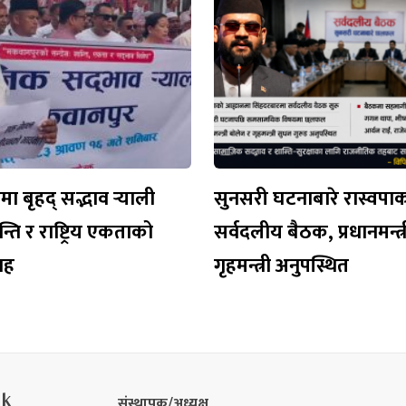
 बृहद् सद्भाव र्‍याली
सुनसरी घटनाबारे रास्वपा
न्ति र राष्ट्रिय एकताको
सर्वदलीय बैठक, प्रधानमन्त्र
वाह
गृहमन्त्री अनुपस्थित
nk
संस्थापक/अध्यक्ष