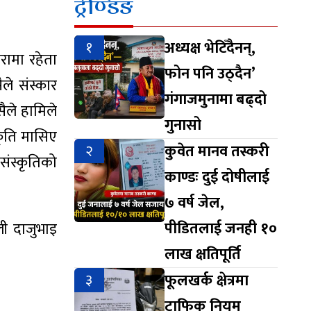
ट्रेण्डिङ
१
अध्यक्ष भेटिँदैनन्,
ारामा रहेता
फोन पनि उठ्दैन’
ले संस्कार
गंगाजमुनामा बढ्दो
सैले हामिले
गुनासो
्कृति मासिए
२
कुवेत मानव तस्करी
 संस्कृतिको
काण्डः दुई दोषीलाई
७ वर्ष जेल,
पीडितलाई जनही १०
ाली दाजुभाइ
लाख क्षतिपूर्ति
३
फूलखर्क क्षेत्रमा
ट्राफिक नियम