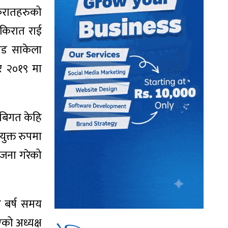
किरातहरुको
्किरात राई
चाड साकेला
बर २०१९ मा
 बिगत केहि
ुक्त रुपमा
ोजना गरेको
 बर्ष समय
को अध्यक्ष