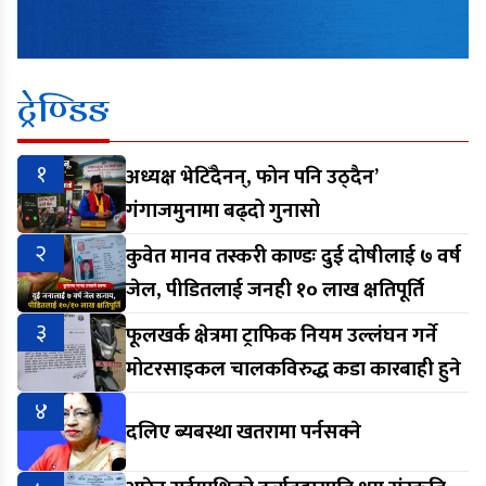
ट्रेण्डिङ
१
अध्यक्ष भेटिँदैनन्, फोन पनि उठ्दैन’
गंगाजमुनामा बढ्दो गुनासो
२
कुवेत मानव तस्करी काण्डः दुई दोषीलाई ७ वर्ष
जेल, पीडितलाई जनही १० लाख क्षतिपूर्ति
३
फूलखर्क क्षेत्रमा ट्राफिक नियम उल्लंघन गर्ने
मोटरसाइकल चालकविरुद्ध कडा कारबाही हुने
४
दलिए ब्यबस्था खतरामा पर्नसक्ने