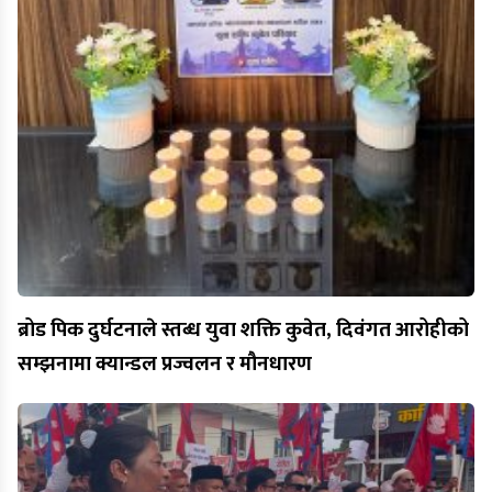
ब्रोड पिक दुर्घटनाले स्तब्ध युवा शक्ति कुवेत, दिवंगत आरोहीको
सम्झनामा क्यान्डल प्रज्वलन र मौनधारण