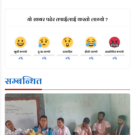
यो खबर पढेर तपाईलाई कस्तो लाग्यो ?
खुसी बनायो
दु:ख लाग्यो
उत्साहित
हाँसो लाग्यो
आक्रोशित बनायो
०%
०%
०%
०%
०%
सम्बन्धित