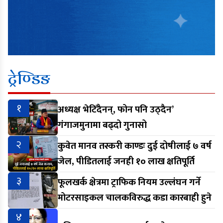
ट्रेण्डिङ
१
अध्यक्ष भेटिँदैनन्, फोन पनि उठ्दैन’
गंगाजमुनामा बढ्दो गुनासो
२
कुवेत मानव तस्करी काण्डः दुई दोषीलाई ७ वर्ष
जेल, पीडितलाई जनही १० लाख क्षतिपूर्ति
३
फूलखर्क क्षेत्रमा ट्राफिक नियम उल्लंघन गर्ने
मोटरसाइकल चालकविरुद्ध कडा कारबाही हुने
४