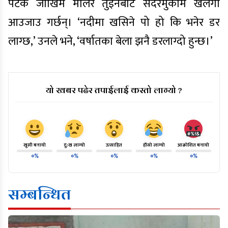
पटक जोखिम मोलेर तुइनबाटै सदरमुकाम खलंगा
आउजाउ गर्छन्। ‘नदीमा खसिने पो हो कि भनेर डर
लाग्छ,’ उनले भने, ‘वर्षातका बेला झनै डरलाग्दो हुन्छ।’
यो खबर पढेर तपाईलाई कस्तो लाग्यो ?
खुसी बनायो
दु:ख लाग्यो
उत्साहित
हाँसो लाग्यो
आक्रोशित बनायो
०%
०%
०%
०%
०%
सम्बन्धित