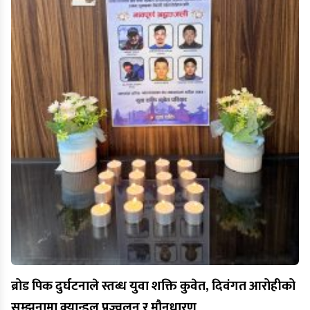
ब्रोड पिक दुर्घटनाले स्तब्ध युवा शक्ति कुवेत, दिवंगत आरोहीको
सम्झनामा क्यान्डल प्रज्वलन र मौनधारण