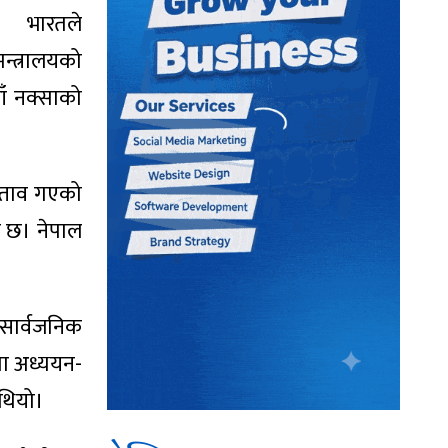
त भारतले
मन्त्रालयको
ाँ नक्साको
रस्ताव गएको
ो छ। नेपाल
सार्वजनिक
मा अध्ययन-
 थियो।