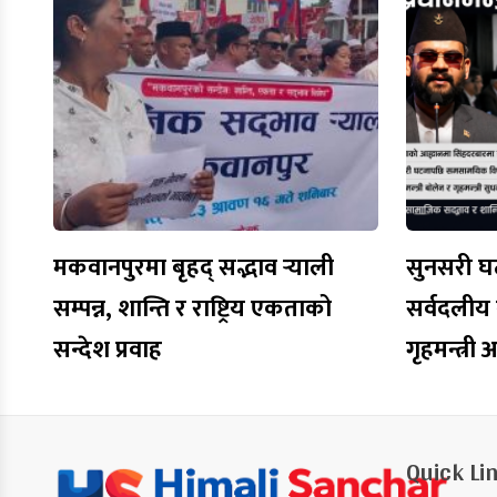
मकवानपुरमा बृहद् सद्भाव र्‍याली
सुनसरी घट
सम्पन्न, शान्ति र राष्ट्रिय एकताको
सर्वदलीय ब
सन्देश प्रवाह
गृहमन्त्री
Quick Li