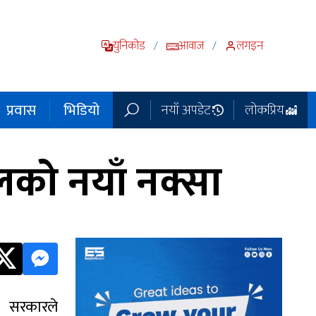
युनिकोड
आवाज
लगइन
/
/
प्रवास
भिडियो
नयाँ अपडेट
लोकप्रिय
ालको नयाँ नक्सा
कारले