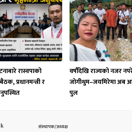
नाबारे रास्वपाको
वर्षौँदेखि राज्यको नजर नप
ैठक, प्रधानमन्त्री र
जोगीथुम–जयमिरेमा अब 
 अनुपस्थित
पुल
nk
संस्थापक/अध्यक्ष