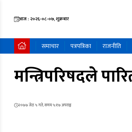
आज : २०२६-०८-०७, शुक्रबार
समाचार
पत्रपत्रिका
राजनीति
मन्त्रिपरिषदले पार
२०७७ जेठ ५ गते, समय ५:१७ अपराह्न