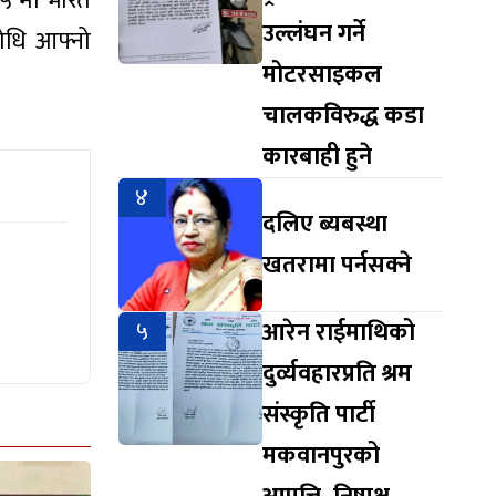
५ मा भारत
उल्लंघन गर्ने
सोधि आफ्नो
मोटरसाइकल
चालकविरुद्ध कडा
कारबाही हुने
४
दलिए ब्यबस्था
खतरामा पर्नसक्ने
५
आरेन राईमाथिको
दुर्व्यवहारप्रति श्रम
संस्कृति पार्टी
मकवानपुरको