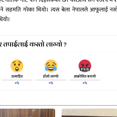
ई कुटनीतिक नोट पनि दिइसकेको छ। यसअघि सन २०१५ मे १
नाउने सहमति गरेका थियो। त्यस बेला नेपालले आफूलाई न
थियो।
 तपाईलाई कस्तो लाग्यो ?
उत्साहित
हाँसो लाग्यो
आक्रोशित बनायो
०%
०%
०%