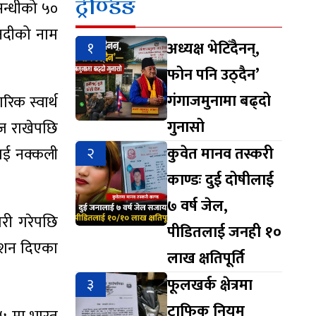
ट्रेण्डिङ
सन्धीको ५०
 नदीको नाम
१
अध्यक्ष भेटिँदैनन्,
फोन पनि उठ्दैन’
गंगाजमुनामा बढ्दो
िक स्वार्थ
गुनासो
ौज राखेपछि
२
कुवेत मानव तस्करी
लाई नक्कली
काण्डः दुई दोषीलाई
७ वर्ष जेल,
ारी गरेपछि
पीडितलाई जनही १०
देशन दिएका
लाख क्षतिपूर्ति
३
फूलखर्क क्षेत्रमा
ट्राफिक नियम