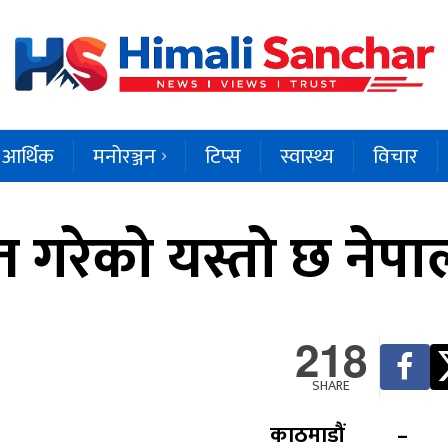
आर्थिक
मनोरञ्जन
टिप्स
स्वास्थ्य
विचार
ित गरेको यस्तो छ नेप
218
SHARE
काठमाडौं –
सर