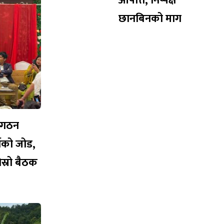
आपत्ति, निष्पक्ष
छानबिनको माग
संगठन
्टीको जोड,
स्रो बैठक