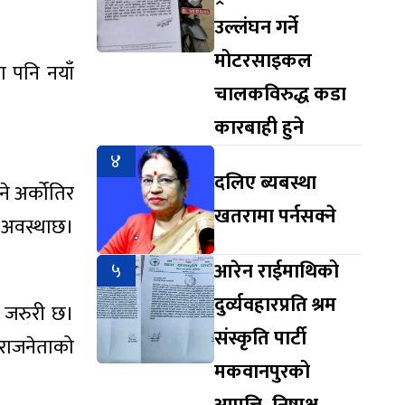
उल्लंघन गर्ने
मोटरसाइकल
ा पनि नयाँ
चालकविरुद्ध कडा
कारबाही हुने
४
दलिए ब्यबस्था
े अर्कोतिर
खतरामा पर्नसक्ने
ो अवस्थाछ।
५
आरेन राईमाथिको
दुर्व्यवहारप्रति श्रम
न जरुरी छ।
संस्कृति पार्टी
 राजनेताको
मकवानपुरको