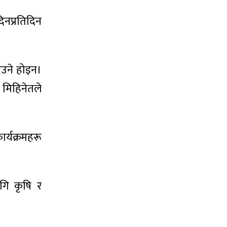
िनप्रतिदिन
उने होइन।
ो मिहिनेतले
ार्यक्रमहरू
गि कृषि र