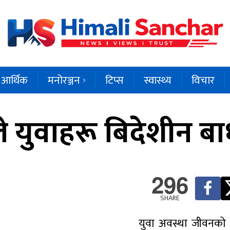
आर्थिक
मनोरञ्जन
टिप्स
स्वास्थ्य
विचार
 युवाहरू बिदेशीन बाध
296
SHARE
युवा अवस्था जीवनको 