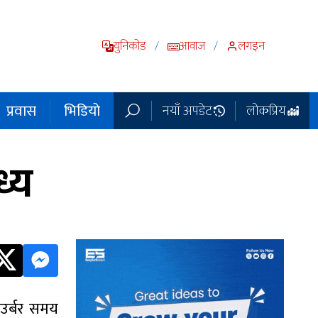
युनिकोड
आवाज
लगइन
/
/
प्रवास
भिडियो
नयाँ अपडेट
लोकप्रिय
्य
उर्बर समय