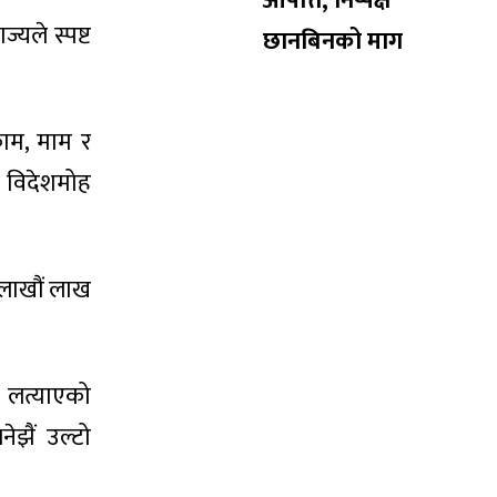
आपत्ति, निष्पक्ष
्यले स्पष्ट
छानबिनको माग
काम, माम र
को विदेशमोह
 लाखौं लाख
 लत्याएको
झैं उल्टो