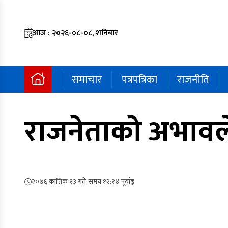
आज : २०२६-०८-०८, शनिबार
समाचार
पत्रपत्रिका
राजनीति
राजनेताको अभावले
२०७६ कात्तिक १३ गते, समय १२:१४ पूर्वाह्न