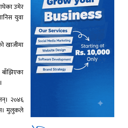
नाघेका उमेर
मानिस युवा
रको खाजीमा
ू बाँझिएका
।
नन्। २०४६
न। मुलुकले