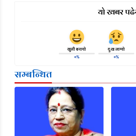
यो खबर पढेर
खुसी बनायो
दु:ख लाग्यो
०%
०%
सम्बन्धित