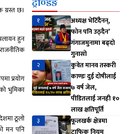
ट्रेण्डिङ
क ग्रस्त छ।
१
अध्यक्ष भेटिँदैनन्,
फोन पनि उठ्दैन’
 पलायन हुन
गंगाजमुनामा बढ्दो
 राजनीतिक
गुनासो
२
कुवेत मानव तस्करी
काण्डः दुई दोषीलाई
पमा प्रयोग
७ वर्ष जेल,
को भुमिका
पीडितलाई जनही १०
लाख क्षतिपूर्ति
देशमा ठूलो
३
फूलखर्क क्षेत्रमा
को मन पनि
ट्राफिक नियम